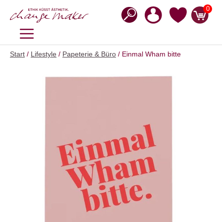
Zum
0
Inhalt
springen
MENÜ
Start
/
Lifestyle
/
Papeterie & Büro
/ Einmal Wham bitte