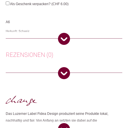
Wham
Als Geschenk verpacken? (
CHF
6.00
)
bitte
Menge
A6
Herkunft: Schweiz
Produktion: Schweiz
Artikelnummer: 110916.01
Kategorien:
Karten
,
Lifestyle
,
Papeterie & Büro
,
Weihnachtsgeschenke
,
REZENSIONEN (0)
Weihnachtskarten
Weitere Produkte shoppen, die diesem Changemaker Kriterium
Es gibt noch keine Rezensionen.
entsprechen:
Nur angemeldete Kunden, die dieses Produkt gekauft haben,
dürfen eine Rezension abgeben.
Dieses Produkt weiterempfehlen:
Das Luzerner Label Fidea Design produziert seine Produkte lokal,
nachhaltig und fair. Von Anfang an setzten sie dabei auf die
Zusammenarbeit mit sozialen Institutionen und achten darauf, dass so