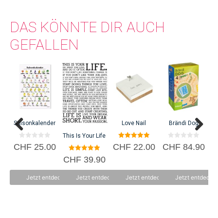
DAS KÖNNTE DIR AUCH
GEFALLEN
Saisonkalender
Love Nail
Brändi Dog
This Is Your Life
0
5.00
0
CHF
25.00
CHF
22.00
CHF
84.90
C
v
von 5
v
o
o
5.00
CHF
39.90
n
n
von 5
5
5
Jetzt entdecken
Jetzt entdecken
Jetzt entdecken
Jetzt entdecke