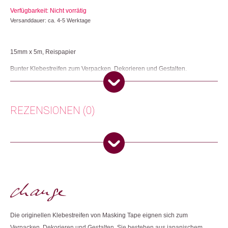
Verfügbarkeit: Nicht vorrätig
Versanddauer: ca. 4-5 Werktage
15mm x 5m, Reispapier
Bunter Klebestreifen zum Verpacken, Dekorieren und Gestalten.
Herkunft: Japan
Produktion: Japan
Artikelnummer: 102835.53
REZENSIONEN (0)
Kategorien:
Büro
,
Lifestyle
,
Papeterie & Büro
Weitere Produkte shoppen, die diesem Changemaker Kriterium
Es gibt noch keine Rezensionen.
entsprechen:
Nur angemeldete Kunden, die dieses Produkt gekauft haben,
dürfen eine Rezension abgeben.
Dieses Produkt weiterempfehlen:
Die originellen Klebestreifen von Masking Tape eignen sich zum
Verpacken, Dekorieren und Gestalten. Sie bestehen aus japanischem