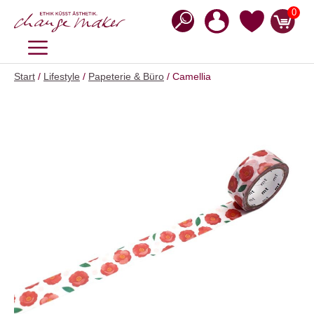
Zum
0
Inhalt
springen
MENÜ
Start
/
Lifestyle
/
Papeterie & Büro
/ Camellia