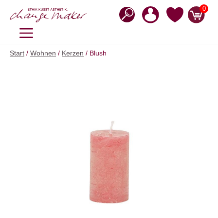
Zum
0
Inhalt
springen
MENÜ
Start
/
Wohnen
/
Kerzen
/ Blush