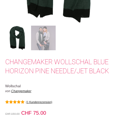
CHANGEMAKER WOLLSCHAL BLUE
HORIZON PINE NEEDLE/JET BLACK
Wollschal
von
Changemaker
(
1
Kundenrezension)
5.00
von 5
Ursprünglicher
Aktueller
CHF
75.00
CHF
150.00