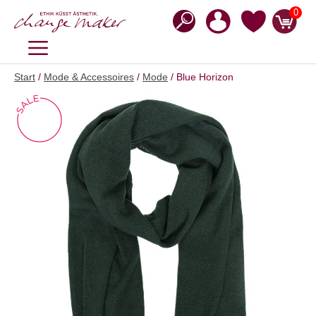
Zum
0
Inhalt
springen
MENÜ
Start
/
Mode & Accessoires
/
Mode
/ Blue Horizon