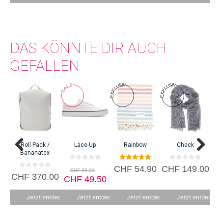
DAS KÖNNTE DIR AUCH
GEFALLEN
Dieses
Produkt
weist
mehrere
Varianten
auf.
Roll Pack /
Lace-Up
Rainbow
Check
Mi
Die
Bananatex
Optionen
0
5.00
0
CHF
54.90
CHF
149.00
C
können
CHF
99.00
v
von 5
v
0
CHF
370.00
CHF
o
49.50
o
v
auf
n
n
o
5
5
der
n
Jetzt entdecken
Jetzt entdecken
Jetzt entdecken
Jetzt entdecke
5
Produktseite
gewählt