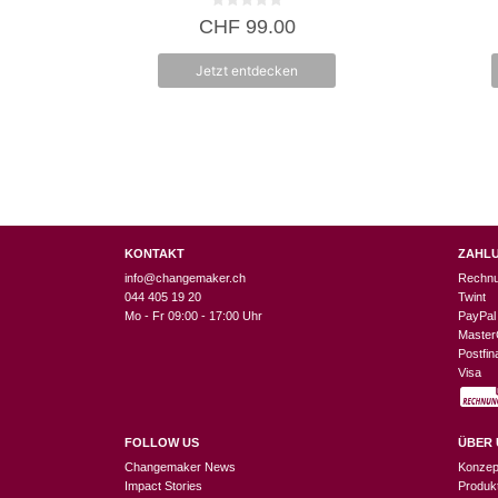
0
CHF
99.00
v
o
n
Jetzt entdecken
5
KONTAKT
ZAHL
info@changemaker.ch
Rechn
044 405 19 20
Twint
Mo - Fr 09:00 - 17:00 Uhr
PayPal
Master
Postfi
Visa
FOLLOW US
ÜBER 
Changemaker News
Konzep
Impact Stories
Produk