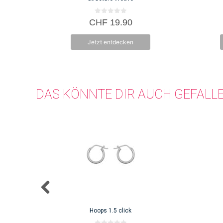
0
CHF
19.90
v
o
n
Jetzt entdecken
5
DAS KÖNNTE DIR AUCH GEFALL
Hoops 1.5 click