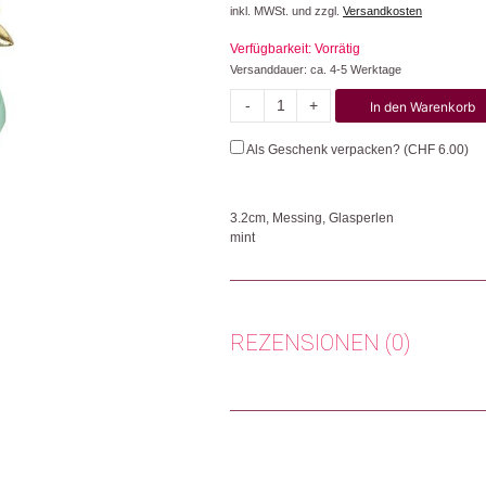
inkl. MWSt. und zzgl.
Versandkosten
Verfügbarkeit: Vorrätig
Versanddauer: ca. 4-5 Werktage
-
+
In den Warenkorb
Blätter
Menge
Als Geschenk verpacken? (
CHF
6.00
)
3.2cm, Messing, Glasperlen
mint
Die Ohrstecker aus der Changemaker Eigenp
Unternehmen unterstützt lokale Kooperati
Produkte unter menschenwürdigen Bedingun
verkaufen können. Ausserdem setzt sich Tar
REZENSIONEN (0)
Herkunft: Schweiz
Produktion: Indien
Es gibt noch keine Rezensionen.
Artikelnummer: 111692.10
Kategorien:
Mode & Accessoires
,
Ohrringe
,
Nur angemeldete Kunden, die dieses
Weitere Produkte shoppen, die diesem Cha