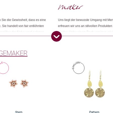
Sie die Gewissheit, dass es eine
Uns liegt der bewusste Umgang mit Me
Dieses Produkt weiterempfehlen:
. Sie handelt von fair entlöhnten
erfreuen wir uns an stilvollen Produkten
egenüber der Natur ernst nehmen.
wieder: Unter einem Dach vereinen wir 
ness und ihr grünes Gewissen
Konsumbewusstseins nach mehr Sinn und
Öko entsprechen. Wir sind Changemake
GEMAKER
Stern
Pattern