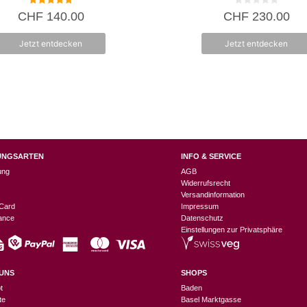
5.00
0
CHF
140.00
CHF
230.00
von 5
v
o
n
Jetzt entdecken
Jetzt entdecken
5
UNGSARTEN
INFO & SERVICE
ung
AGB
Widerrufsrecht
Versandinformation
Card
Impressum
nance
Datenschutz
Einstellungen zur Privatsphäre
UNS
SHOPS
t
Baden
te
Basel Marktgasse