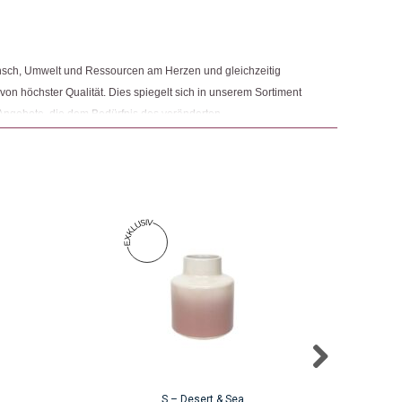
nsch, Umwelt und Ressourcen am Herzen und gleichzeitig
 von höchster Qualität. Dies spiegelt sich in unserem Sortiment
Angebote, die dem Bedürfnis des veränderten
 Nachhaltigkeit sowie der Modernisierung von Fair Trade und
r.
S – Desert & Sea