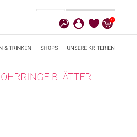
In den Warenkorb
CHF
19.90
-
+
Blätter
0
Menge
N & TRINKEN
SHOPS
UNSERE KRITERIEN
OHRRINGE BLÄTTER