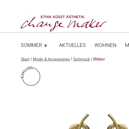
Zum
Inhalt
Blätter
springen
SOMMER ☀️
AKTUELLES
WOHNEN
M
Start
/
Mode & Accessoires
/
Schmuck
/ Blätter