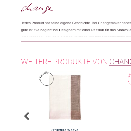
Jedes Produkt hat seine eigene Geschichte. Bei Changemaker haben 
gute ist. Sie beginnt bei Designern mit einer Passion für das Sinnvolle
ArbeiterInnen und von Kleinmanufakturen, die ihre Verantwortung g
Und sie endet mit Menschen wie Ihnen, die beim Einkaufen auf Fair
achten.
WEITERE PRODUKTE VON
CHAN
Structure Weave