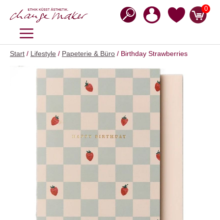
Zum
0
Inhalt
springen
MENÜ
Start
/
Lifestyle
/
Papeterie & Büro
/ Birthday Strawberries