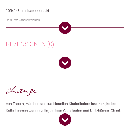
105x148mm, handgedruckt
Herkunft: Grossbritannien
Produktion: Grossbritannien
Artikelnummer: 107667.13
Kategorien:
Karten
,
Lifestyle
,
Papeterie & Büro
REZENSIONEN (0)
Weitere Produkte shoppen, die diesem Changemaker Kriterium
entsprechen:
Es gibt noch keine Rezensionen.
Nur angemeldete Kunden, die dieses Produkt gekauft haben,
dürfen eine Rezension abgeben.
Dieses Produkt weiterempfehlen:
Von Fabeln, Märchen und traditionellen Kinderliedern inspiriert, kreiert
Katie Leamon wundervolle, zeitlose Grusskarten und Notizbücher. Ob mit
Mustern aus den 1920er Jahren, oder Collagen aus alten Bildern, ihre
Produkte sind alle mit viel Liebe zum Detail gefertigt. Sie legt viel Wert auf