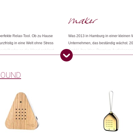
Zurich, Switzerland
Herkunft: Deutschland
Produktion: Indien
Artikelnummer: 108211.03
Elena
(Verifizierter Käufer)
–
7.
Kategorien:
Geschenkideen
,
Winter☃️
,
Lifes
Switzerland
fekte Relax-Tool. Ob zu Hause
Was 2013 in Hamburg in einer kleinen W
Weitere Produkte shoppen, die diesem Cha
Eine schöne Erfindung. Da
zfristig in eine Welt ohne Stress
Unternehmen, das beständig wächst. 20
macht immer wieder Freud
estellt oder an die Wand gehängt
GmbH. Ihre Idee: Premium-Audiokonzepte
Kommt kein neuer Impuls, verklingt
davon überzeugt, dass der gezielte Eins
st RELAXOUND in Indien unter
Behandlungen entspannter zu absolvieren
Dieses Produkt weiterempfehlen:
Claudia
(Verifizierter Käufer)
–
packen. Sie kennen die
Audio nutzbar machen. Schnell kommen w
XOUND
Zurich, Switzerland
nsstätten. 1% des Umsatzes von
die zwitschert, wenn man an ihr vorüber
sehr empfehlenswert auch
 Planet" zum Schutz der Umwelt
Menschen im Sturm! Mittlerweile umfas
beruhigenden Sounds.
Anonym
(Verifizierter Käufer)
–
Anonym
(Verifizierter Käufer)
–