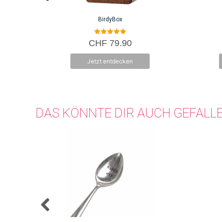
BirdyBox
5.00
CHF
79.90
von 5
Jetzt entdecken
DAS KÖNNTE DIR AUCH GEFALL