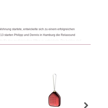
5
von 5
 Juli 2024
tyle
,
Elektronik
,
Ostern 🐰
5
von 5
ohnung startete, entwickelte sich zu einem erfolgreichen
ngemaker Kriterium entsprechen:
s Vogelgezwitscher ist natürlich und wunderschön und
13 starten Philipp und Dennis in Hamburg die Relaxound
e.
 für den medizinischen Alltag zu entwickeln. Die beiden sind
atz von Klängen Patienten dabei hilft, medizinische
. Mit ihren Kreationen wollen sie die intuitiven Wirkungen von
14. Mai 2024
eitere Ideen hinzu und so erfinden die zwei eine kleine Box,
5
von 5
geht. Die schicke kleine Zwitscherbox erobert die Herzen der
 als Geschenk
st das Sortiment auch weitere Bewegungsmelder mit
18. April 2022
5
von 5
29. März 2022
5
von 5