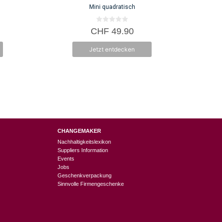
Mini quadratisch
0
CHF
49.90
v
o
n
Jetzt entdecken
5
CHANGEMAKER
Nachhaltigkeitslexikon
Suppliers Information
Events
Jobs
Geschenkverpackung
Sinnvolle Firmengeschenke