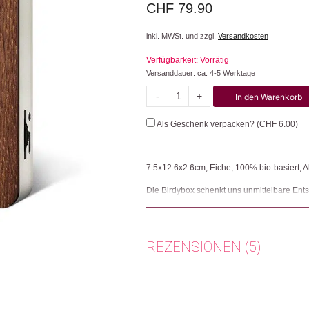
CHF
79.90
inkl. MWSt. und zzgl.
Versandkosten
Verfügbarkeit: Vorrätig
Versanddauer: ca. 4-5 Werktage
-
+
In den Warenkorb
BirdyBox
Menge
Als Geschenk verpacken? (
CHF
6.00
)
7.5x12.6x2.6cm, Eiche, 100% bio-basiert, 
Die Birdybox schenkt uns unmittelbare Ent
und sorgt für intuitive Entspannung. Wir e
Stimmung steigt und ein Lächeln erhellt uns
ohne Stress und Zeitdruck. Wir atmen dur
kurze Vogelgezwitscher ist die Birdybox bes
REZENSIONEN (5)
findet überall Platz! Die Birdybox kann übe
Bewegungsmelder wird der erfrischende Vo
Lautstärke lässt sich nach individuellen B
Birdybox mit einem umweltfreundlichen Akk
Anonym
(Verifizierter Käufer)
–
circa zwei Monate. Das Gehäuse ist komple