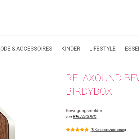
Jedes Produkt hat seine eigene Geschichte.
ODE & ACCESSOIRES
KINDER
LIFESTYLE
ESSE
RELAXOUND B
BIRDYBOX
Bewegungsmelder
von
RELAXOUND
(
5
Kundenrezensionen)
5.00
von 5