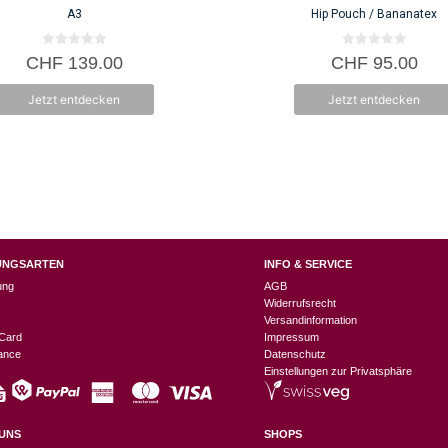
A3
Hip Pouch / Bananatex
0
0
CHF
139.00
CHF
95.00
v
v
o
o
n
n
Jetzt entdecken
Jetzt entdecken
5
5
UNGSARTEN
INFO & SERVICE
ung
AGB
Widerrufsrecht
Versandinformation
Card
Impressum
nance
Datenschutz
Einstellungen zur Privatsphäre
UNS
SHOPS