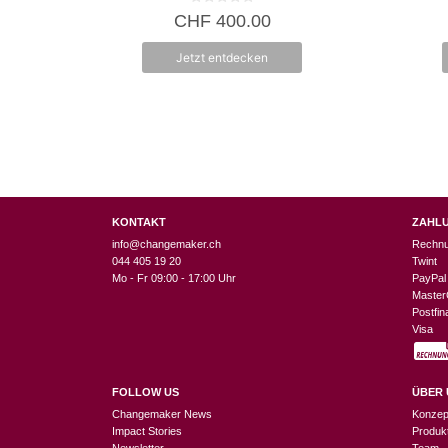
0
CHF
400.00
v
o
n
Jetzt entdecken
5
KONTAKT
ZAHL
info@changemaker.ch
Rechn
044 405 19 20
Twint
Mo - Fr 09:00 - 17:00 Uhr
PayPal
Master
Postfi
Visa
FOLLOW US
ÜBER 
Changemaker News
Konzep
Impact Stories
Produk