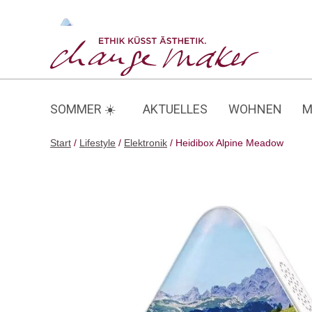
Zum
Inhalt
Heidibox Alpine Meadow
springen
SOMMER ☀️
AKTUELLES
WOHNEN
M
Start
/
Lifestyle
/
Elektronik
/ Heidibox Alpine Meadow