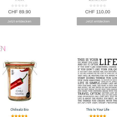
0
0
CHF
89.90
CHF
110.00
v
v
o
o
n
n
Jetzt entdecken
Jetzt entdecken
5
5
EN
Chilisalz Bio
This Is Your Life