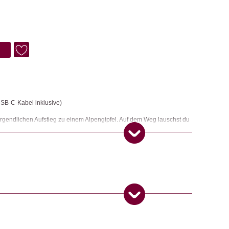
USB-C-Kabel inklusive)
orgendlichen Aufstieg zu einem Alpengipfel. Auf dem Weg lauschst du
 Das erfrischende Alpen-Panorama erklingt nach dem Vorbeigehen am
Zeit, um dir frische Energie zu schenken. Das Duo-Speaker-System
iche Lautsprecher sorgen für authentischen Bergpanorama-Sound: Ein
r andere setzt alpine Akzente.
nke 🎁
,
Lifestyle
,
Elektronik
 Produkt gekauft haben, dürfen eine Rezension abgeben.
ngemaker Kriterium entsprechen: