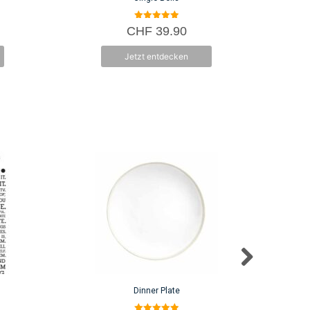
5.00
CHF
39.90
von 5
Jetzt entdecken
Dinner Plate