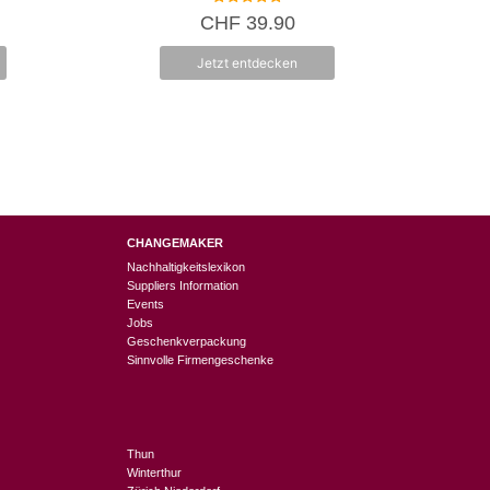
5.00
CHF
39.90
von 5
Jetzt entdecken
CHANGEMAKER
Nachhaltigkeitslexikon
Suppliers Information
Events
Jobs
Geschenkverpackung
Sinnvolle Firmengeschenke
Thun
Winterthur