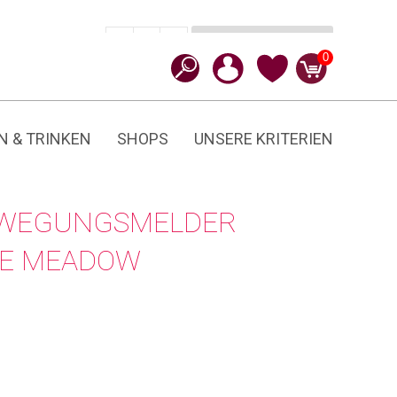
In den Warenkorb
CHF
115.00
-
+
Heidibox
0
Alpine
Meadow
Menge
N & TRINKEN
SHOPS
UNSERE KRITERIEN
EWEGUNGSMELDER
NE MEADOW