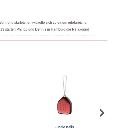
ohnung startete, entwickelte sich zu einem erfolgreichen
13 starten Philipp und Dennis in Hamburg die Relaxound
 für den medizinischen Alltag zu entwickeln. Die beiden sind
atz von Klängen Patienten dabei hilft, medizinische
. Mit ihren Kreationen wollen sie die intuitiven Wirkungen von
eitere Ideen hinzu und so erfinden die zwei eine kleine Box,
geht. Die schicke kleine Zwitscherbox erobert die Herzen der
st das Sortiment auch weitere Bewegungsmelder mit
Jingle Bells