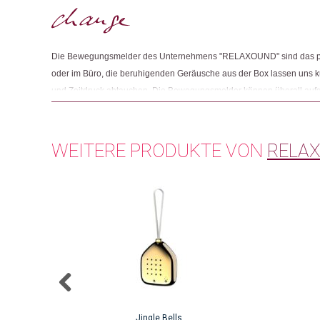
Die Bewegungsmelder des Unternehmens "RELAXOUND" sind das per
oder im Büro, die beruhigenden Geräusche aus der Box lassen uns kur
und Zeitdruck abtauchen. Die Bewegungsmelder können überall aufg
werden. Das Geräusch wird durch einen Bewegungsmelder aktiviert. 
der dieses nach wenigen Minuten wieder. Die Bewegungsmelder läs
fairen Arbeitsbedingungen in kleinen Betrieben herstellen, resp. ver
WEITERE PRODUKTE VON
RELA
Mitarbeitenden persönlich und besuchen regelmässig die Fabrikatio
RELAXOUND werden in Kooperation mit der Organisation "1% for the
gespendet.
Jingle Bells