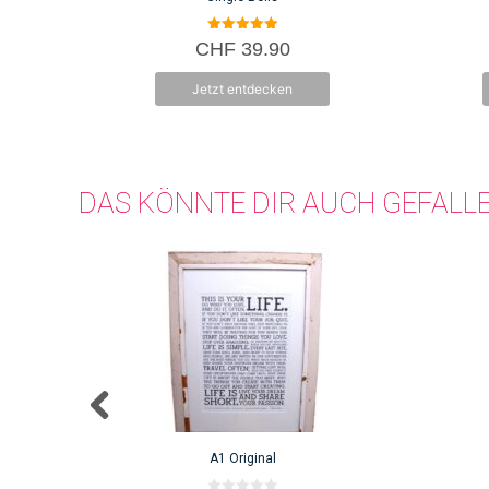
5.00
CHF
39.90
von 5
Jetzt entdecken
DAS KÖNNTE DIR AUCH GEFALL
A1 Original