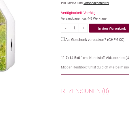
inkl. MWSt. und
Versandkostenfrei
Verfügbarkeit: Vorrätig
Versanddauer: ca. 4-5 Werktage
-
+
In den Warenkorb
Heidibox
Alpine
Als Geschenk verpacken? (
CHF
6.00
)
Meadow
Menge
11.7x14.5x6.1cm, Kunststoff, Akkubetrieb (
Mit der Heidibox fühlst du dich wie beim m
fasziniert der Natur und fühlst dich frei.
Bewegungssensor für 190 Sekunden, genug 
bietet dir maximale Klangfülle. Zwei seitl
Lautsprecher spielt die Bergatmosphäre, de
REZENSIONEN (0)
Herkunft: Deutschland
Produktion: Indien
Es gibt noch keine Rezensionen.
Artikelnummer: 112138.02
Kategorien:
Vatertag ❤️
,
Weihnachtsgesche
Nur angemeldete Kunden, die dieses
Weitere Produkte shoppen, die diesem Cha