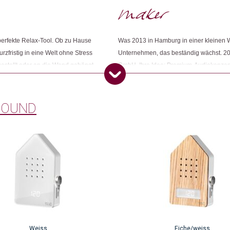
fekte Relax-Tool. Ob zu Hause
Was 2013 in Hamburg in einer kleinen W
Dieses Produkt weiterempfehlen:
zfristig in eine Welt ohne Stress
Unternehmen, das beständig wächst. 20
estellt oder an die Wand gehängt
GmbH. Ihre Idee: Premium-Audiokonzepte
Kommt kein neuer Impuls, verklingt
davon überzeugt, dass der gezielte Eins
st RELAXOUND in Indien unter
Behandlungen entspannter zu absolvieren
packen. Sie kennen die
Audio nutzbar machen. Schnell kommen w
XOUND
nsstätten. 1% des Umsatzes von
die zwitschert, wenn man an ihr vorüber
 Planet" zum Schutz der Umwelt
Menschen im Sturm! Mittlerweile umfas
beruhigenden Sounds.
Weiss
Eiche/weiss