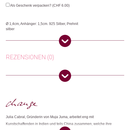
Drop
Als Geschenk verpacken? (
CHF
6.00
)
Menge
Ø 1,4cm, Anhänger: 1,5cm. 925 Silber, Prehnit
silber
Jedes Schmuckstück von Muja Juma wird in Indien mit Sorgfalt von Hand
aus Sterlingsilber hergestellt.
Herkunft: Niederlande
REZENSIONEN (0)
Produktion: Indien
Artikelnummer: 111964.03
Kategorien:
Mode & Accessoires
,
Ohrringe
,
Schmuck
Es gibt noch keine Rezensionen.
Weitere Produkte shoppen, die diesem Changemaker Kriterium
Nur angemeldete Kunden, die dieses Produkt gekauft haben,
entsprechen:
dürfen eine Rezension abgeben.
Julia Cabral, Gründerin von Muja Juma, arbeitet eng mit
Dieses Produkt weiterempfehlen:
Kunstschaffenden in Indien und teils China zusammen, welche ihre