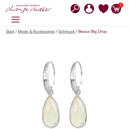
Zum
0
Inhalt
springen
MENÜ
Start
/
Mode & Accessoires
/
Schmuck
/ Beaus Big Drop