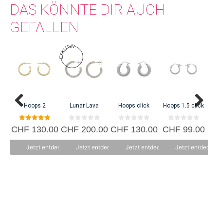
DAS KÖNNTE DIR AUCH
GEFALLEN
Hoops 2
Lunar Lava
Hoops click
Hoops 1.5 click
Kal
5.00
0
0
0
CHF
130.00
CHF
200.00
CHF
130.00
CHF
99.00
C
von 5
v
v
v
o
o
o
n
n
n
Jetzt entdecken
Jetzt entdecken
Jetzt entdecken
Jetzt entdecke
5
5
5