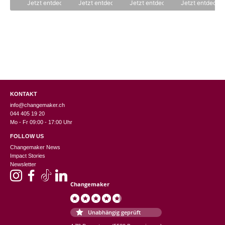
Jetzt entdecken
Jetzt entdecken
Jetzt entdecken
Jetzt entdecke
5
5
5
KONTAKT
info@changemaker.ch
044 405 19 20
Mo - Fr 09:00 - 17:00 Uhr
FOLLOW US
Changemaker News
Impact Stories
Newsletter
Changemaker
Unabhängig geprüft