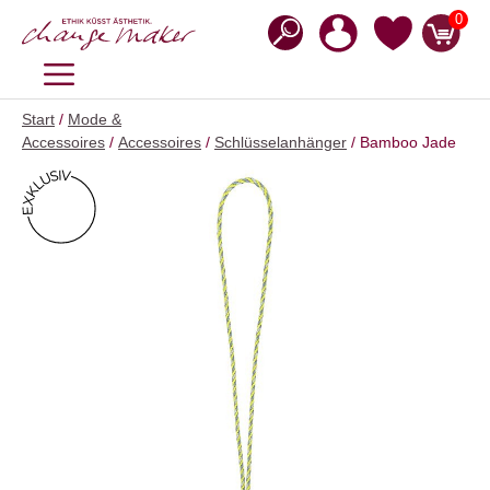
Zum
0
Inhalt
springen
MENÜ
Start
/
Mode &
Accessoires
/
Accessoires
/
Schlüsselanhänger
/ Bamboo Jade