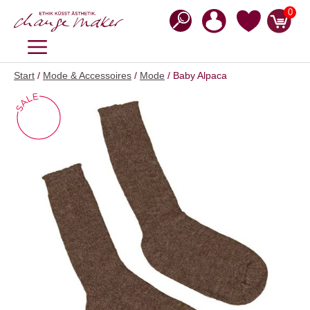
Zum
0
Inhalt
springen
MENÜ
Start
/
Mode & Accessoires
/
Mode
/ Baby Alpaca