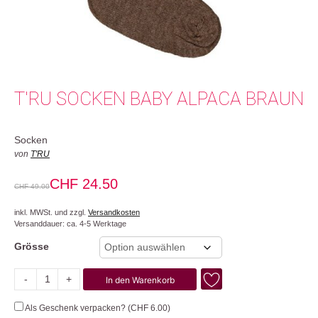
T'RU SOCKEN BABY ALPACA BRAUN
Socken
von
T'RU
CHF
24.50
CHF
49.00
inkl. MWSt. und zzgl.
Versandkosten
Versanddauer: ca. 4-5 Werktage
Grösse
-
+
In den Warenkorb
Baby
Alpaca
Als Geschenk verpacken? (
CHF
6.00
)
Menge