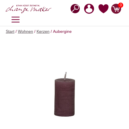
Zum
0
Inhalt
springen
MENÜ
Start
/
Wohnen
/
Kerzen
/ Aubergine