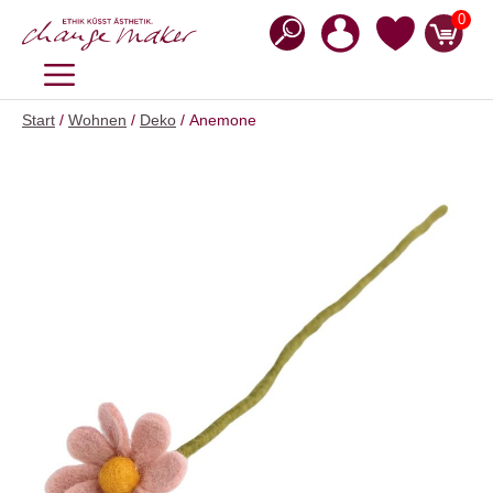
Zum
0
Inhalt
springen
MENÜ
Start
/
Wohnen
/
Deko
/ Anemone