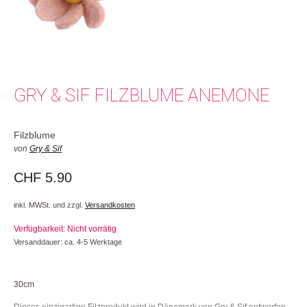
GRY & SIF FILZBLUME ANEMONE
Filzblume
von
Gry & Sif
CHF
5.90
inkl. MWSt. und zzgl.
Versandkosten
Verfügbarkeit: Nicht vorrätig
Versanddauer: ca. 4-5 Werktage
30cm
Dieses einzigartige Filzprodukt wird in Dänemark von Gry & Sif entworfen