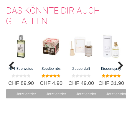
DAS KÖNNTE DIR AUCH
GEFALLEN
C
Nr. 1 Edelweiss
Seedbombs
Zauberduft
Kissenspray
0
4.70
0
5.00
CHF
89.90
CHF
4.90
CHF
49.00
CHF
31.90
v
von 5
v
von 5
o
o
n
n
Jetzt entdecken
Jetzt entdecken
Jetzt entdecken
Jetzt entdecke
5
5