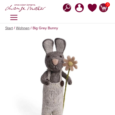
Zum
0
Inhalt
springen
MENÜ
Start
/
Wohnen
/ Big Grey Bunny