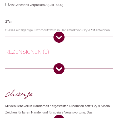
Bunny
Als Geschenk verpacken? (
CHF
6.00
)
Menge
27cm
Dieses einzigartige Filzprodukt wird in Dänemark von Gry & Sif entworfen
und zu 100% in Nepal von sehr erfahrenen nepalesischen Frauen
handgefertigt. Gry & Sif ist ein Fair-Trade-zertifiziertes Unternehmen.
Herkunft: Dänemark
REZENSIONEN (0)
Produktion: Nepal
Artikelnummer: 111741.03
Kategorien:
Ostern 🐰
,
Wohnen
Es gibt noch keine Rezensionen.
Weitere Produkte shoppen, die diesem Changemaker Kriterium
Nur angemeldete Kunden, die dieses Produkt gekauft haben,
entsprechen:
dürfen eine Rezension abgeben.
Mit den liebevoll in Handarbeit hergestellten Produkten setzt Gry & Sif ein
Dieses Produkt weiterempfehlen:
Zeichen für fairen Handel und für soziale Verantwortung. Das