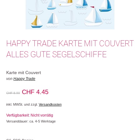
HAPPY TRADE KARTE MIT COUVERT
ALLES GUTE SEGELSCHIFFE
Karte mit Couvert
von
Happy Trade
Ursprünglicher
Aktueller
CHF
4.45
CHF
8.90
Preis
Preis
inkl. MWSt. und zzgl.
Versandkosten
war:
ist:
Verfügbarkeit: Nicht vorrätig
CHF 8.90
CHF 4.45.
Versanddauer: ca. 4-5 Werktage