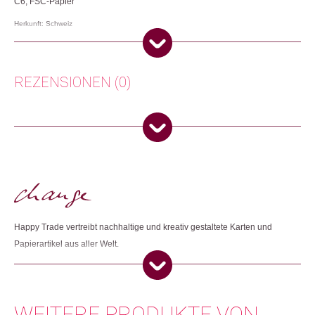
C6, FSC-Papier
Herkunft: Schweiz
Produktion: Grossbritannien
Artikelnummer: 108871.31
Kategorien:
Karten
,
Lifestyle
,
Papeterie & Büro
REZENSIONEN (0)
Weitere Produkte shoppen, die diesem Changemaker Kriterium
entsprechen:
Es gibt noch keine Rezensionen.
Nur angemeldete Kunden, die dieses Produkt gekauft haben,
dürfen eine Rezension abgeben.
Dieses Produkt weiterempfehlen:
Happy Trade vertreibt nachhaltige und kreativ gestaltete Karten und
Papierartikel aus aller Welt.
WEITERE PRODUKTE VON