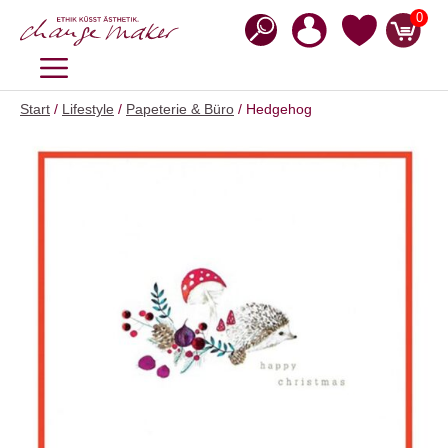
Zum
0
Inhalt
springen
MENÜ
Start
/
Lifestyle
/
Papeterie & Büro
/ Hedgehog