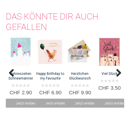
DAS KÖNNTE DIR AUCH
GEFALLEN
Th
Jahreszeiten
Happy Birthday to
Herzlichen
Viel Glück
Schneemänner
my Favourite
Glückwunsch
0
CHF
3.50
v
0
0
0
CHF
2.90
CHF
6.90
CHF
9.90
o
v
v
v
n
o
o
o
5
n
n
n
Jetzt entdecken
Jetzt entdecken
Jetzt entdecken
Jetzt entdecke
5
5
5