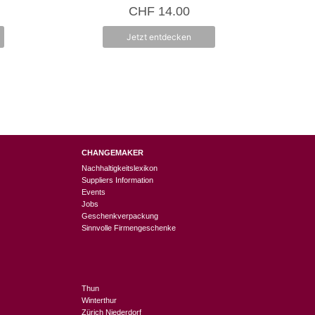
0
CHF
14.00
v
o
n
Jetzt entdecken
5
CHANGEMAKER
Nachhaltigkeitslexikon
Suppliers Information
Events
Jobs
Geschenkverpackung
Sinnvolle Firmengeschenke
Thun
Winterthur
Zürich Niederdorf