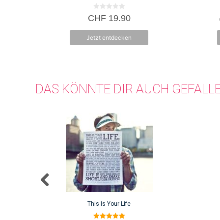
0
CHF
19.90
v
o
n
Jetzt entdecken
5
DAS KÖNNTE DIR AUCH GEFALL
This Is Your Life