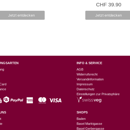
5.00
CHF
39.90
von 5
Jetzt entdecken
Jetzt entdecken
UNGSARTEN
INFO & SERVICE
ung
AGB
Widerrufsrecht
Versandinformation
Card
Impressum
nance
Datenschutz
Einstellungen zur Privatsphäre
UNS
SHOPS
t
Baden
te
Basel Marktgasse
Basel Gerbergasse