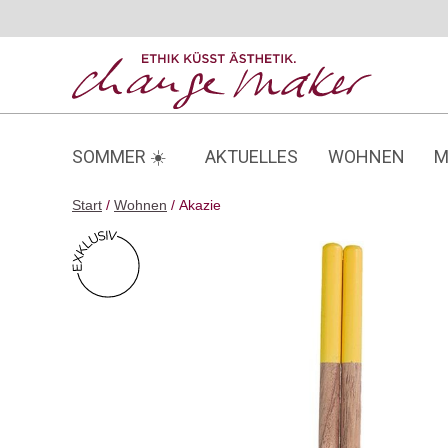
Zum
Inhalt
springen
SOMMER ☀️
AKTUELLES
WOHNEN
M
Start
/
Wohnen
/ Akazie