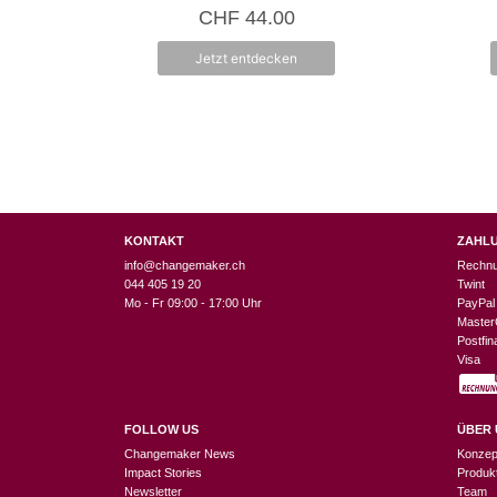
5.00
CHF
44.00
von 5
Jetzt entdecken
KONTAKT
ZAHL
info@changemaker.ch
Rechn
044 405 19 20
Twint
Mo - Fr 09:00 - 17:00 Uhr
PayPal
Master
Postfi
Visa
FOLLOW US
ÜBER 
Changemaker News
Konzep
Impact Stories
Produk
Newsletter
Team