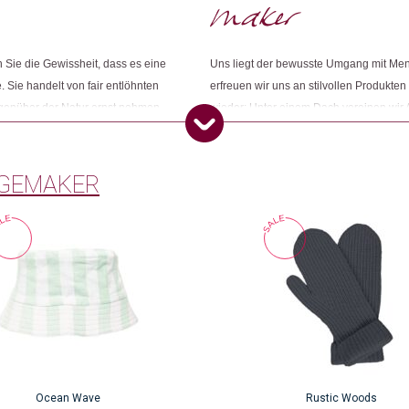
Dieses Produkt weiterempfehlen:
Sie die Gewissheit, dass es eine
Uns liegt der bewusste Umgang mit Me
. Sie handelt von fair entlöhnten
erfreuen wir uns an stilvollen Produkten
egenüber der Natur ernst nehmen.
wieder: Unter einem Dach vereinen wir 
ness und ihr grünes Gewissen
Konsumbewusstseins nach mehr Sinn und
Öko entsprechen. Wir sind Changemake
GEMAKER
Ocean Wave
Rustic Woods