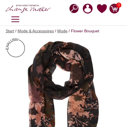
Zum
0
Inhalt
springen
MENÜ
Start
/
Mode & Accessoires
/
Mode
/ Flower Bouquet