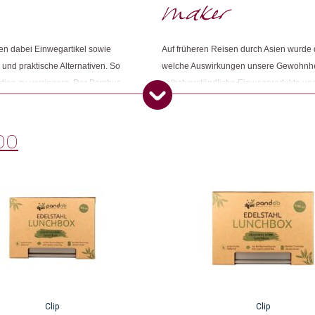
n dabei Einwegartikel sowie
Auf früheren Reisen durch Asien wurde d
 und praktische Alternativen. So
welche Auswirkungen unsere Gewohnheit
ktion zu verringern. Der Bambus
selbstverständliche Einwegprodukte un
r Sauerstoff als eine
führen, legte den Grundstein. Gemeinsa
gisch abbaubar. Aber nicht nur die
Anfang von etwas Grossem zu beginnen. 
ds sind pandoo wichtig. Sie
den Alltag jeden Tag ein bisschen besse
OO
mplette Supply-Chain, um einen
 zu erreichen.
Clip
Clip