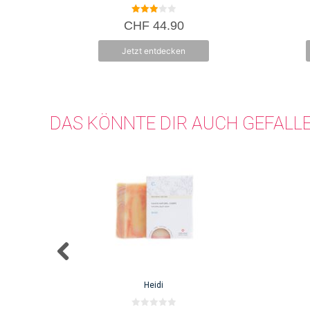
3.00
CHF
44.90
von 5
Jetzt entdecken
DAS KÖNNTE DIR AUCH GEFALL
Heidi