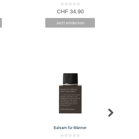
0
CHF
34.90
v
o
n
Jetzt entdecken
5
Balsam für Männer