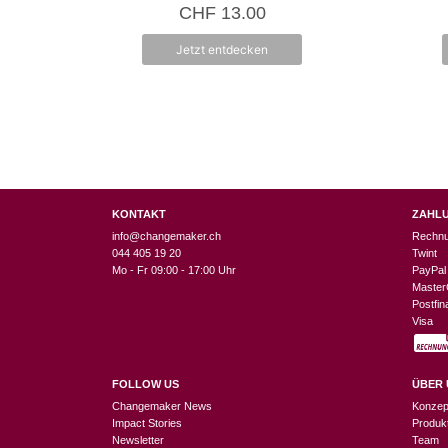
0
CHF
13.00
v
o
n
Jetzt entdecken
5
KONTAKT
ZAHL
info@changemaker.ch
Rechn
044 405 19 20
Twint
Mo - Fr 09:00 - 17:00 Uhr
PayPal
Master
Postfi
Visa
FOLLOW US
ÜBER 
Changemaker News
Konzep
Impact Stories
Produk
Newsletter
Team