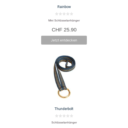
Rainbow
0
Mini Schlüsselanhänger
v
o
CHF
25.90
n
5
Jetzt entdecken
Thunderbolt
0
Schlüsselanhänger
v
o