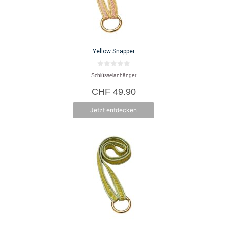
Yellow Snapper
0
Schlüsselanhänger
v
o
CHF
49.90
n
5
Jetzt entdecken