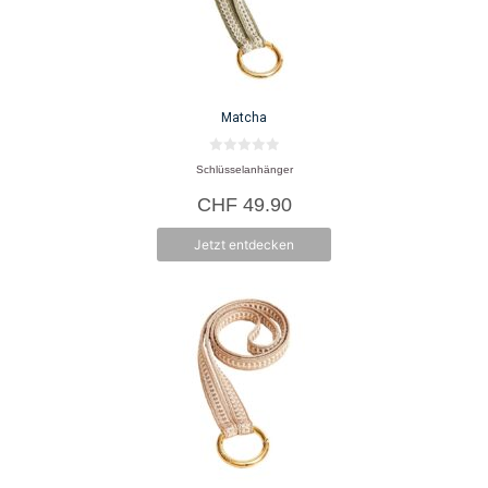
Matcha
0
Schlüsselanhänger
v
o
CHF
49.90
n
5
Jetzt entdecken