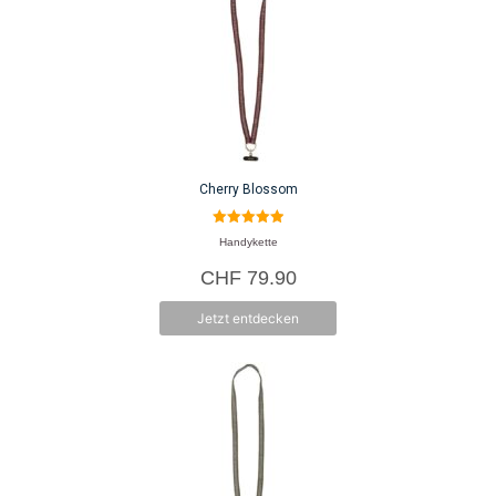
Cherry Blossom
5.00
Handykette
von 5
CHF
79.90
Jetzt entdecken