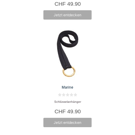
CHF
49.90
n
5
Jetzt entdecken
Marine
0
Schlüsselanhänger
v
o
CHF
49.90
n
5
Jetzt entdecken