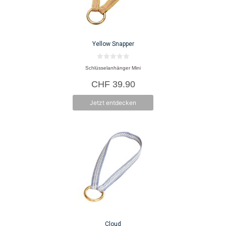
Yellow Snapper
0
Schlüsselanhänger Mini
v
o
CHF
39.90
n
5
Jetzt entdecken
Cloud