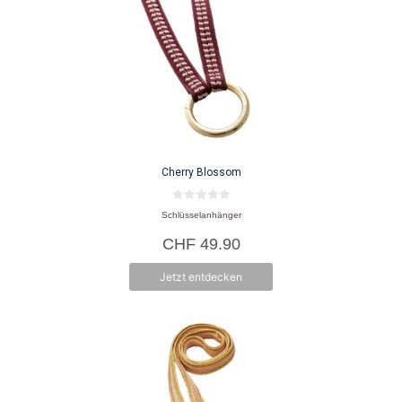
Cherry Blossom
0
Schlüsselanhänger
v
o
CHF
49.90
n
5
Jetzt entdecken