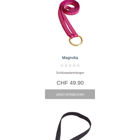
Magnolia
0
Schlüsselanhänger
v
o
CHF
49.90
n
5
Jetzt entdecken