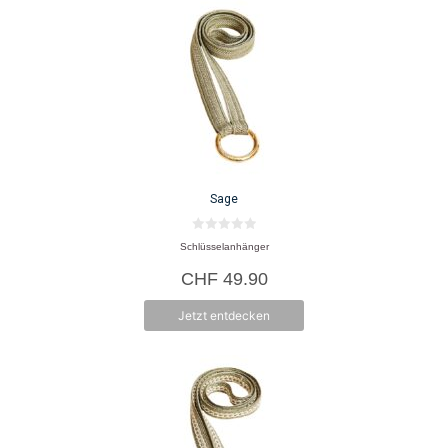
Sage
0
Schlüsselanhänger
v
o
CHF
49.90
n
5
Jetzt entdecken