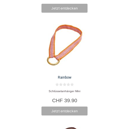
5
Jetzt entdecken
Rainbow
0
Schlüsselanhänger Mini
v
o
CHF
39.90
n
5
Jetzt entdecken