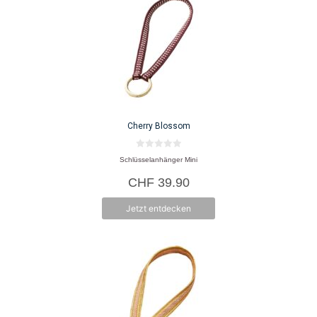
Cherry Blossom
0
Schlüsselanhänger Mini
v
o
CHF
39.90
n
5
Jetzt entdecken