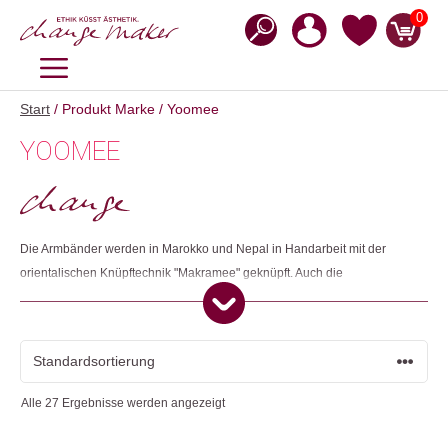
Zum
0
Inhalt
springen
MENÜ
Start
/ Produkt Marke / Yoomee
YOOMEE
Die Armbänder werden in Marokko und Nepal in Handarbeit mit der
orientalischen Knüpftechnik "Makramee" geknüpft. Auch die
Schlüsselanhänger werden aus marokkanischen Bändern hergestellt.
Die Inspiration für die Schmuckstücke ist Byron Bay, Australien: die Natur,
das Meer, das Bohemian Feeling, die Eleganz, die Freiheit, die
Atmosphäre.
Alle 27 Ergebnisse werden angezeigt