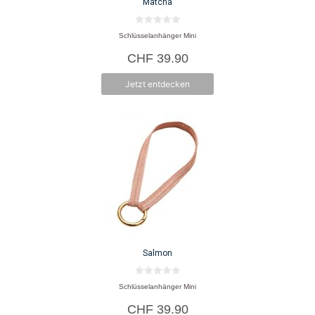
Matcha
0
Schlüsselanhänger Mini
v
o
CHF
39.90
n
5
Jetzt entdecken
Salmon
0
Schlüsselanhänger Mini
v
o
CHF
39.90
n