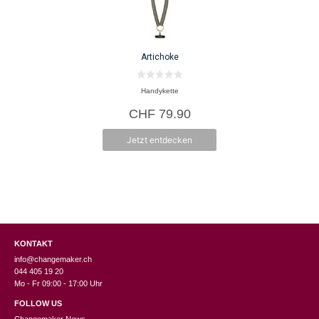
Artichoke
0
Handykette
v
o
CHF
79.90
n
5
Jetzt entdecken
KONTAKT
info@changemaker.ch
044 405 19 20
Mo - Fr 09:00 - 17:00 Uhr
FOLLOW US
Changemaker News