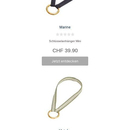
Marine
0
Schlüsselanhänger Mini
v
o
CHF
39.90
n
5
Jetzt entdecken