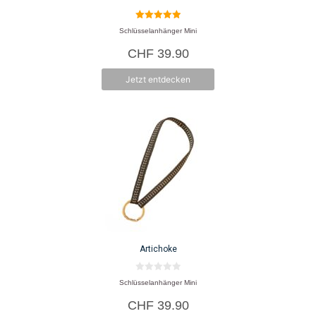
5.00
Schlüsselanhänger Mini
von 5
CHF
39.90
Jetzt entdecken
Artichoke
0
Schlüsselanhänger Mini
v
o
CHF
39.90
n
5