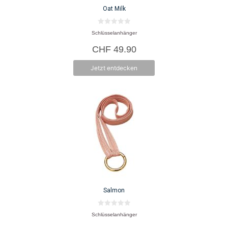
Oat Milk
0
Schlüsselanhänger
v
o
CHF
49.90
n
5
Jetzt entdecken
Salmon
0
Schlüsselanhänger
v
o