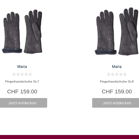
Maria
Maria
0
0
Fingerhandschuhe Gr.7
Fingerhandschuhe Gr.8
v
v
o
o
CHF
159.00
CHF
159.00
n
n
5
5
Jetzt entdecken
Jetzt entdecken