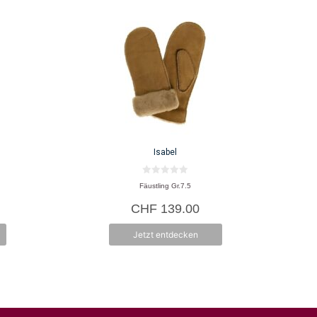
Isabel
0
Fäustling Gr.7.5
v
o
CHF
139.00
n
5
Jetzt entdecken