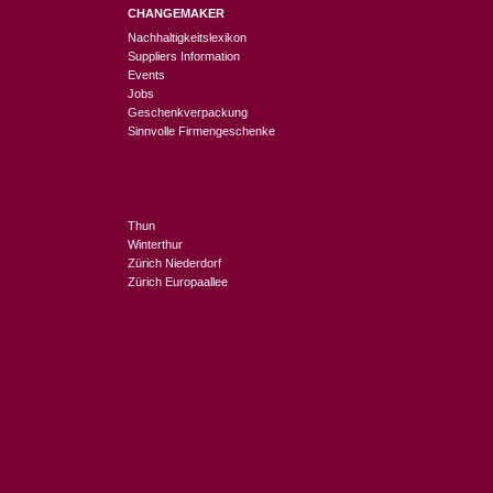
CHANGEMAKER
Nachhaltigkeitslexikon
Suppliers Information
Events
Jobs
Geschenkverpackung
Sinnvolle Firmengeschenke
Thun
Winterthur
Zürich Niederdorf
Zürich Europaallee