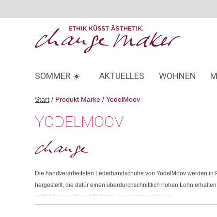
Zum
Inhalt
springen
SOMMER ☀️
AKTUELLES
WOHNEN
M
Start
/ Produkt Marke / YodelMoov
YODELMOOV
Die handverarbeiteten Lederhandschuhe von YodelMoov werden in
hergestellt, die dafür einen überdurchschnittlich hohen Lohn erhalt
natürlich gegerbt und fühlt sich angenehm weich an.