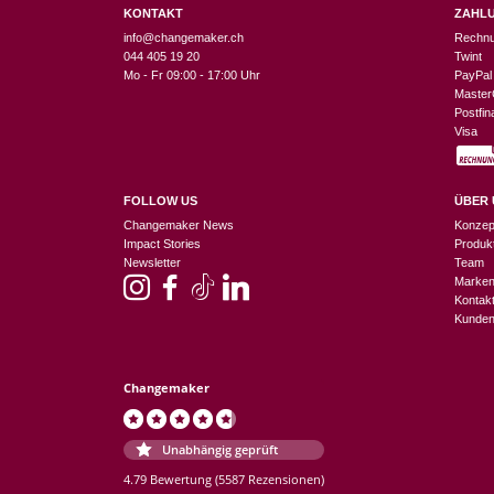
KONTAKT
ZAHL
info@changemaker.ch
Rechn
044 405 19 20
Twint
Mo - Fr 09:00 - 17:00 Uhr
PayPal
Master
Postfi
Visa
FOLLOW US
ÜBER 
Changemaker News
Konzep
Impact Stories
Produk
Newsletter
Team
Marke
Kontak
Kunden
Changemaker
Unabhängig geprüft
4.79 Bewertung
(5587 Rezensionen)