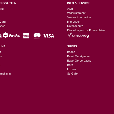
UNGSARTEN
INFO & SERVICE
ung
AGB
Widerrufsrecht
Versandinformation
Card
Impressum
nance
Datenschutz
Einstellungen zur Privatsphäre
UNS
SHOPS
t
Baden
te
Basel Marktgasse
Basel Gerbergasse
n
Bern
t
Luzern
meinung
St. Gallen