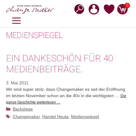
Zum
0
Inhalt
springen
MENÜ
MEDIENSPIEGEL
EIN DANKESCHÖN FÜR 40
MEDIENBEITRÄGE.
3. Mai 2011
Wir sind super stolz, dass Changemaker es seit der Eröffnung
im letzten November schon an die 40x in die wichtigsten …
Die
ganze Geschichte weiterlesen …
Kategorien
Backstage
Schlagwörter
Changemaker
,
Handel Heute
,
Medienspiegel