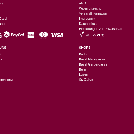
ung
AGB
Widerrufsrecht
Versandinformation
Card
Impressum
nance
Datenschutz
Einstellungen zur Privatsphäre
UNS
SHOPS
t
Baden
te
Basel Marktgasse
Basel Gerbergasse
n
Bern
t
Luzern
meinung
St. Gallen