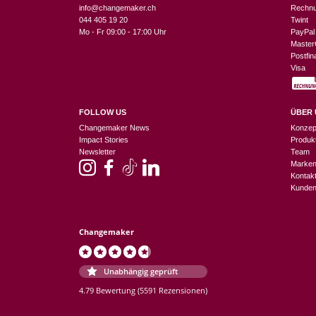
info@changemaker.ch
Rechn
044 405 19 20
Twint
Mo - Fr 09:00 - 17:00 Uhr
PayPal
Master
Postfi
Visa
FOLLOW US
ÜBER 
Changemaker News
Konzep
Impact Stories
Produk
Newsletter
Team
Marke
Kontak
Kunden
Changemaker
Unabhängig geprüft
4.79 Bewertung
(5591 Rezensionen)