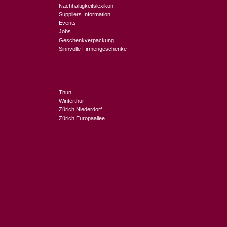
Nachhaltigkeitslexikon
Suppliers Information
Events
Jobs
Geschenkverpackung
Sinnvolle Firmengeschenke
Thun
Winterthur
Zürich Niederdorf
Zürich Europaallee