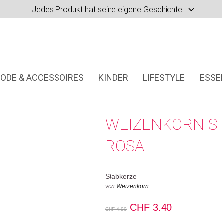
Jedes Produkt hat seine eigene Geschichte.
ODE & ACCESSOIRES
KINDER
LIFESTYLE
ESSE
WEIZENKORN S
ROSA
Stabkerze
von
Weizenkorn
Ursprünglicher
Aktueller
CHF
3.40
CHF
4.90
Preis
Preis