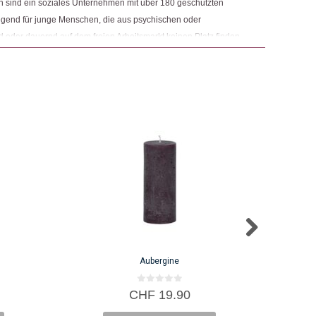
n sind ein soziales Unternehmen mit über 180 geschützten
egend für junge Menschen, die aus psychischen oder
der dauernd auf dem freien Arbeitsmarkt keinen Platz finden.
ietet neben dem Kerzenatelier auch Arbeitsplätze im Bereich
Aubergine
0
CHF
19.90
v
o
n