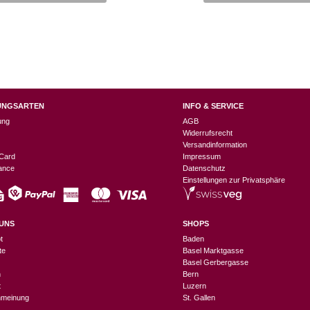
CHF 19.90
CHF 9.95.
UNGSARTEN
INFO & SERVICE
ung
AGB
Widerrufsrecht
Versandinformation
Card
Impressum
nance
Datenschutz
Einstellungen zur Privatsphäre
UNS
SHOPS
t
Baden
te
Basel Marktgasse
Basel Gerbergasse
n
Bern
t
Luzern
meinung
St. Gallen