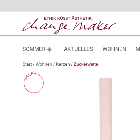
Zum
Inhalt
springen
SOMMER ☀️
AKTUELLES
WOHNEN
M
Start
/
Wohnen
/
Kerzen
/ Zuckerwatte