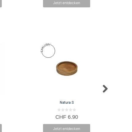
Jetzt entdecken
5
Natura S
0
CHF
6.90
v
o
n
Jetzt entdecken
5