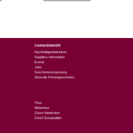
CHANGEMAKER
Nachhaltigkeitslexikon
Suppliers Information
Events
Jobs
Geschenkverpackung
Sinnvolle Firmengeschenke
Thun
Winterthur
Zürich Niederdorf
Zürich Europaallee