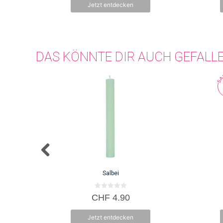
Jetzt entdecken
5
DAS KÖNNTE DIR AUCH GEFALL
Salbei
0
CHF
4.90
v
o
n
Jetzt entdecken
5