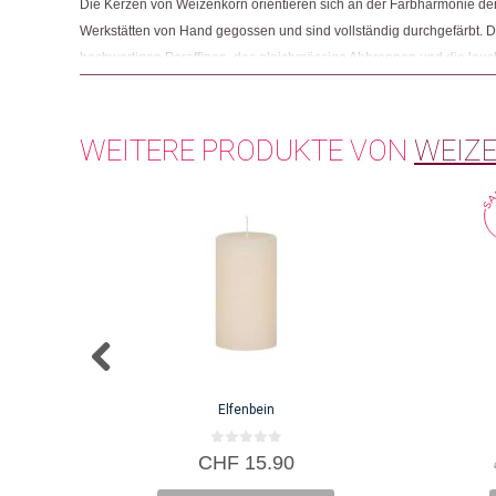
Die Kerzen von Weizenkorn orientieren sich an der Farbharmonie der
Werkstätten von Hand gegossen und sind vollständig durchgefärbt.
hochwertigen Paraffinen, das gleichmässige Abbrennen und die leu
Weizenkorn-Kerze zu einem überzeugenden Qualitätsprodukt.
WEITERE PRODUKTE VON
WEIZ
Elfenbein
0
CHF
15.90
v
o
n