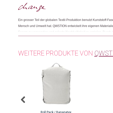
Ein grosser Teil der globalen Textil-Produktion benutzt Kunststoff-Fa
Mensch und Umwelt hat. QWSTION entwickelt ihre eigenen Materiali
Fasern zu verwenden und grösste Nachhaltigkeit zu erzielen. Durch
angebauter Fasern und PFC-freier Beschichtungen meiden sie Giftst
Produkte. Heute bestehen ihre Taschen aus beinahe 100% natürlich
entwickelte QWSTION das Cradle to Cradle Certified®, 100% biolo
WEITERE PRODUKTE VON
QWST
Gewebe: das weltweit erste Gewebe aus Fasern der Bananenpflanze 
philippinischen Hochland biologisch kultiviert wird.
Roll Pack / Bananatex