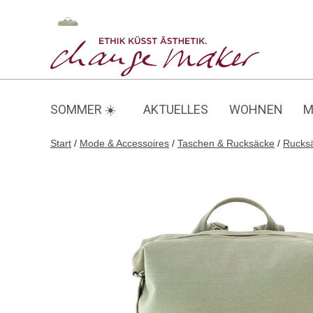
Zum
Inhalt
Zip Pack / Bananatex
springen
SOMMER ☀️
AKTUELLES
WOHNEN
M
Start
/
Mode & Accessoires
/
Taschen & Rucksäcke
/
Rucks