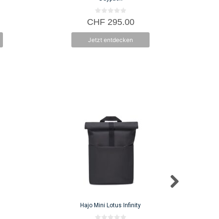
0
CHF
295.00
v
o
n
Jetzt entdecken
5
Hajo Mini Lotus Infinity