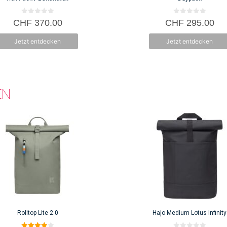
0
0
CHF
370.00
CHF
295.00
v
v
o
o
n
n
Jetzt entdecken
Jetzt entdecken
5
5
EN
Rolltop Lite 2.0
Hajo Medium Lotus Infinity