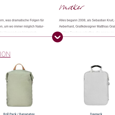
Kategorien:
Mode
,
Mode & Accessoires
,
Ru
Weitere Produkte shoppen, die diesem Cha
sern, was dramatische Folgen für
Alles begann 2008, als Sebastian Kruit,
en, um wo immer möglich Natur-
Aeberhard, Grafikdesigner Matthias Gr
 die Verwendung biologisch
wollten Taschen schaffen, die genau so
offe und kreieren gesunde
werden können. Die gängige Norm stell
Dieses Produkt weiterempfehlen:
en und erneuerbaren Fasern. 2018
es um Design, Funktion und Herstellung 
gisch abbaubare Bananatex®-
genutzt werden, um bessere Lösungen zu
ION
(Abacá-Fasern), die im
Seit 2008 stellt das Unternhemen Alltag
mit Funktion und zeitloser Ästhetik vere
Roll Pack / Bananatex
Daypack