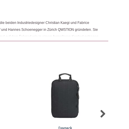
cksäcke
,
Taschen & Rucksäcke
ngemaker Kriterium entsprechen:
 die beiden Industriedesigner Christian Kaegi und Fabrice
af und Hannes Schoenegger in Zürich QWSTION gründeten. Sie
 gut auf dem Fahrrad wie in einem formelleren Kontext getragen
en sie dabei immer wieder aufs Neue in Frage, besonders wenn
geht. Sie untersuchen wie Dinge entworfen, hergestellt und
 finden, die für Mensch und Natur gleichermassen gut sind.
sprodukte aus Pflanzenfasern her – welche, die Nachhaltigkeit
inen.
Daypack