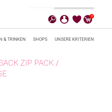
In den Warenkorb
CHF
350.00
-
+
Zip
0
Pack
/
Bananatex
Menge
N & TRINKEN
SHOPS
UNSERE KRITERIEN
ACK ZIP PACK /
GE