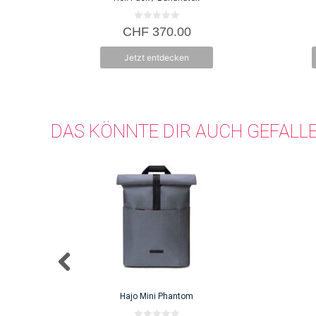
0
CHF
370.00
v
o
n
Jetzt entdecken
5
DAS KÖNNTE DIR AUCH GEFALL
Hajo Mini Phantom