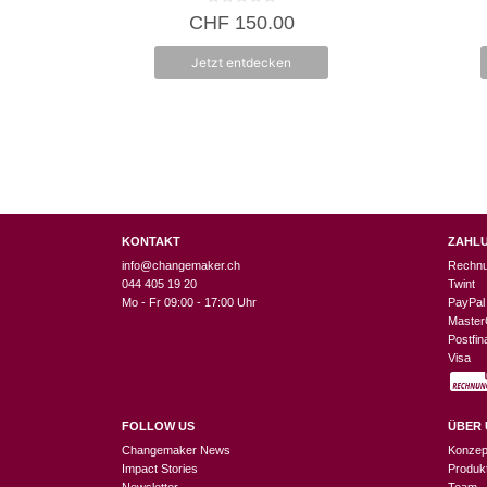
0
CHF
150.00
v
o
n
Jetzt entdecken
5
KONTAKT
ZAHL
info@changemaker.ch
Rechn
044 405 19 20
Twint
Mo - Fr 09:00 - 17:00 Uhr
PayPal
Master
Postfi
Visa
FOLLOW US
ÜBER 
Changemaker News
Konzep
Impact Stories
Produk