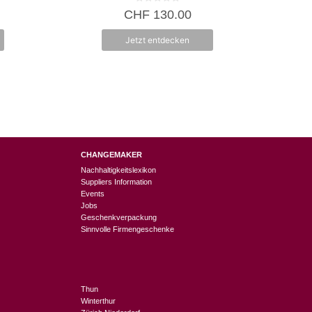
0
CHF
130.00
v
o
n
Jetzt entdecken
5
CHANGEMAKER
Nachhaltigkeitslexikon
Suppliers Information
Events
Jobs
Geschenkverpackung
Sinnvolle Firmengeschenke
Thun
Winterthur