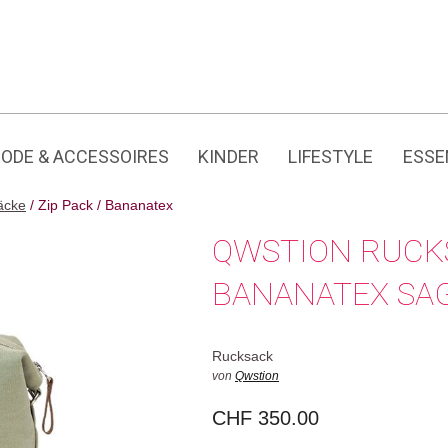
Jedes Produkt hat seine eigene Geschichte.
ODE & ACCESSOIRES
KINDER
LIFESTYLE
ESSE
äcke
/ Zip Pack / Bananatex
QWSTION RUCKS
BANANATEX SA
Rucksack
von
Qwstion
CHF
350.00