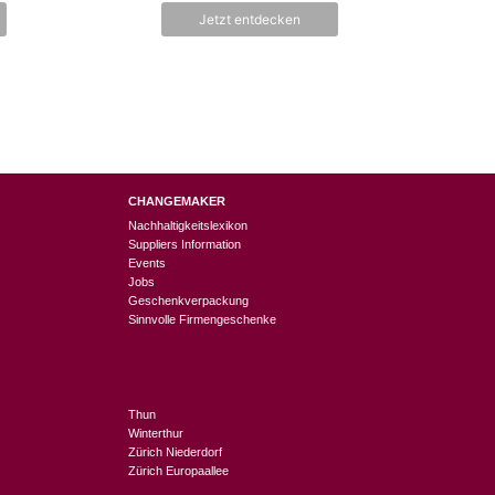
n
war:
ist:
Jetzt entdecken
5
CHF 6.90
CHF 3.45.
CHANGEMAKER
Nachhaltigkeitslexikon
Suppliers Information
Events
Jobs
Geschenkverpackung
Sinnvolle Firmengeschenke
Thun
Winterthur
Zürich Niederdorf
Zürich Europaallee