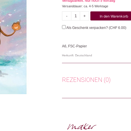
Verfügbarkeit: Nur noch 5 vorrätig
Versanddauer: ca. 4-5 Werktage
-
+
In den Warenkorb
Wichtel
Kuh
Als Geschenk verpacken? (
CHF
6.00
)
Menge
A6, FSC-Papier
Herkunft: Deutschland
Produktion: Deutschland
Artikelnummer: 107498.66
Kategorien:
Lifestyle
,
Papeterie & Büro
,
Wei
REZENSIONEN (0)
Weitere Produkte shoppen, die diesem Cha
Es gibt noch keine Rezensionen.
Nur angemeldete Kunden, die dieses
Dieses Produkt weiterempfehlen: