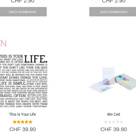
CHF
2.90
CHF
2.90
v
v
o
o
n
n
Jetzt entdecken
Jetzt entdecken
5
5
EN
This Is Your Life
Wir-Zeit
5.00
0
CHF
39.90
CHF
39.90
von 5
v
o