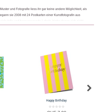
uster und Fotografie liess ihr gar keine andere Möglichkeit, als
egann sie 2008 mit 24 Postkarten einer Kunstfotografin aus
e viele tolle und herausragende Labels, hinter denen sich nicht
eindruckende Menschen verbargen, die sie dazu veranlassten,
rweitern.
Happy Birthday
0