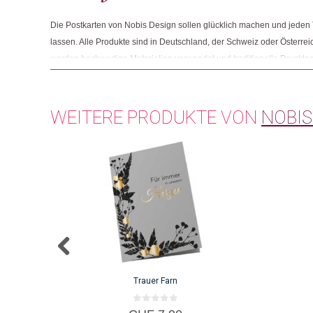
Die Postkarten von Nobis Design sollen glücklich machen und jeden 
lassen. Alle Produkte sind in Deutschland, der Schweiz oder Österreic
werden hochwertige Materialien verwendet und traditionelle Druckte
Letterpress-Verfahren, angewandt. Für Monica Nobis ist es wichtig, 
Kreativität es Nobis Design nicht geben würde, ihren fairen Anteil erh
WEITERE PRODUKTE VON
NOBIS
Trauer Farn
0