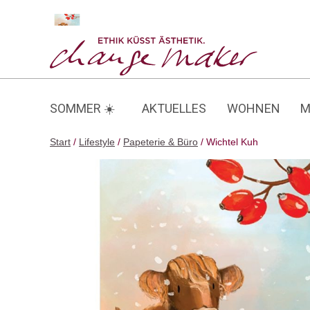
Zum
Inhalt
Wichtel Kuh
springen
SOMMER ☀️
AKTUELLES
WOHNEN
M
Start
/
Lifestyle
/
Papeterie & Büro
/ Wichtel Kuh