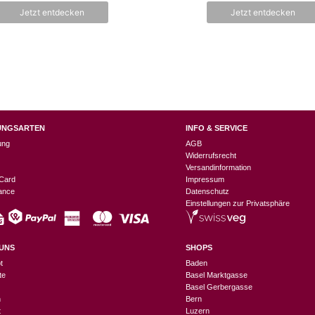
n
Jetzt entdecken
Jetzt entdecken
5
UNGSARTEN
INFO & SERVICE
ung
AGB
Widerrufsrecht
Versandinformation
Card
Impressum
nance
Datenschutz
Einstellungen zur Privatsphäre
UNS
SHOPS
t
Baden
te
Basel Marktgasse
Basel Gerbergasse
n
Bern
t
Luzern