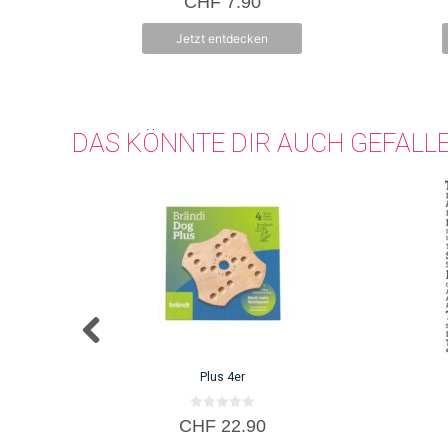
CHF
7.90
v
o
n
Jetzt entdecken
5
DAS KÖNNTE DIR AUCH GEFALL
Plus 4er
0
CHF
22.90
v
o