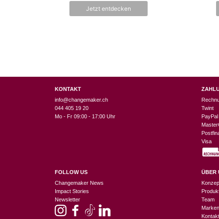
n
Jetzt entdecken
5
KONTAKT
ZAHL
info@changemaker.ch
Rechn
044 405 19 20
Twint
Mo - Fr 09:00 - 17:00 Uhr
PayPal
Master
Postfi
Visa
FOLLOW US
ÜBER 
Changemaker News
Konzep
Impact Stories
Produk
Newsletter
Team
Marke
Kontak