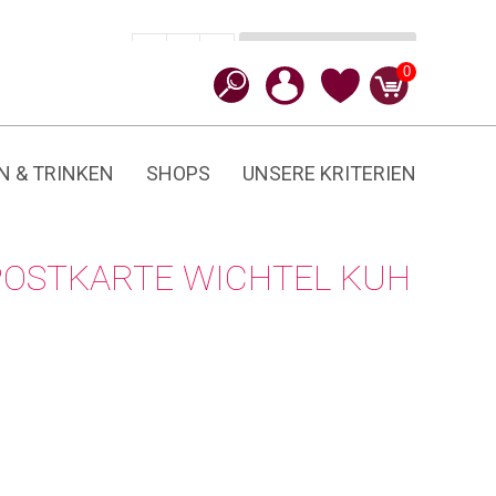
In den Warenkorb
CHF
3.50
-
+
Wichtel
0
Kuh
Menge
N & TRINKEN
SHOPS
UNSERE KRITERIEN
POSTKARTE WICHTEL KUH