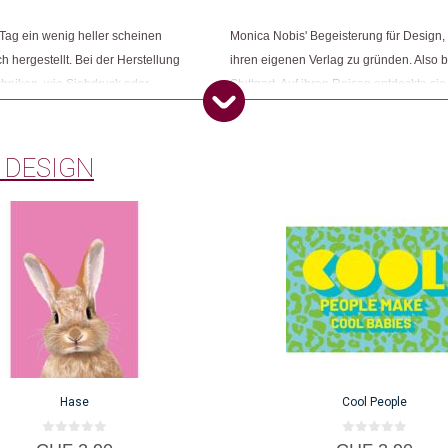
Tag ein wenig heller scheinen
Monica Nobis' Begeisterung für Design, M
h hergestellt. Bei der Herstellung
ihren eigenen Verlag zu gründen. Also b
chniken, wie Siebdruck oder
Stuttgart. Auf ihren Reisen entdeckte si
dass die Designer, ohne deren
nur kreative Designer, sondern auch be
alten.
ihren Verlag um einen Grosshandel zu e
 DESIGN
Hase
Cool People
0
0