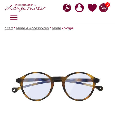
Zum
0
Inhalt
springen
MENÜ
Start
/
Mode & Accessoires
/
Mode
/ Volga