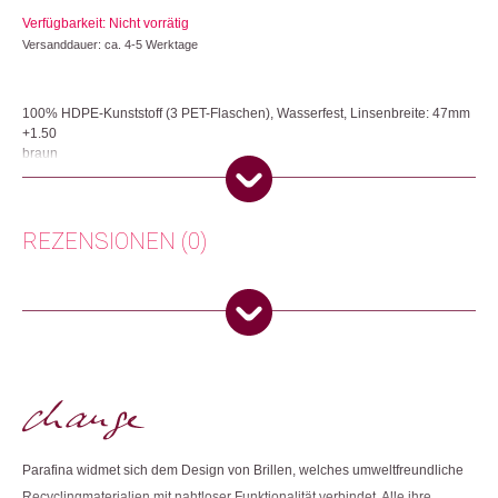
Verfügbarkeit: Nicht vorrätig
Versanddauer: ca. 4-5 Werktage
100% HDPE-Kunststoff (3 PET-Flaschen), Wasserfest, Linsenbreite: 47mm
+1.50
braun
Die Lesebrillen werden aus 100% recycelten Materialien hergestellt. Sie
sind mit einem praktischen Anti-Blaulichtfilter versehen, welcher die Augen
bei der täglichen Bildschirmarbeit schont.
REZENSIONEN (0)
Herkunft: Spanien
Produktion: China
Es gibt noch keine Rezensionen.
Artikelnummer: 111483.03
Kategorien:
Mode
,
Mode & Accessoires
Nur angemeldete Kunden, die dieses Produkt gekauft haben,
dürfen eine Rezension abgeben.
Weitere Produkte shoppen, die diesem Changemaker Kriterium
entsprechen:
Parafina widmet sich dem Design von Brillen, welches umweltfreundliche
Recyclingmaterialien mit nahtloser Funktionalität verbindet. Alle ihre