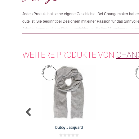
Jedes Produkt hat seine eigene Geschichte. Bei Changemaker haben 
gute ist. Sie beginnt bei Designern mit einer Passion für das Sinnvolle
ArbeiterInnen und von Kleinmanufakturen, die ihre Verantwortung g
Und sie endet mit Menschen wie Ihnen, die beim Einkaufen auf Fair
achten.
WEITERE PRODUKTE VON
CHAN
Dieses
Produkt
weist
mehrere
Varianten
auf.
Die
Optionen
können
auf
Dubby Jacquard
der