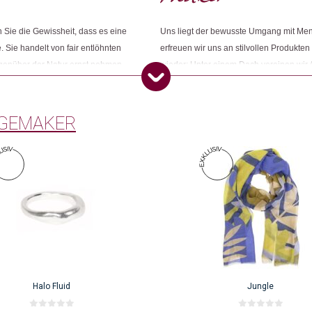
Sie die Gewissheit, dass es eine
Uns liegt der bewusste Umgang mit Me
. Sie handelt von fair entlöhnten
erfreuen wir uns an stilvollen Produkten
egenüber der Natur ernst nehmen.
wieder: Unter einem Dach vereinen wir 
Dieses Produkt weiterempfehlen:
ness und ihr grünes Gewissen
Konsumbewusstseins nach mehr Sinn und
Öko entsprechen. Wir sind Changemake
GEMAKER
Halo Fluid
Jungle