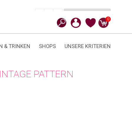
In den Warenkorb
CHF
16.90
-
+
Vintage
0
Pattern
Menge
N & TRINKEN
SHOPS
UNSERE KRITERIEN
VINTAGE PATTERN