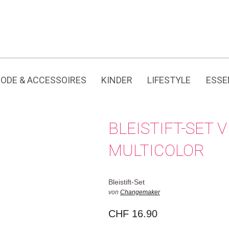
Jedes Produkt hat seine eigene Geschichte.
ODE & ACCESSOIRES
KINDER
LIFESTYLE
ESSE
BLEISTIFT-SET 
MULTICOLOR
Bleistift-Set
von
Changemaker
CHF
16.90