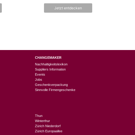
o
n
Jetzt entdecken
5
CHANGEMAKER
Nachhaltigkeitslexikon
Suppliers Information
Events
Jobs
Geschenkverpackung
Sinnvolle Firmengeschenke
Thun
Winterthur
Zürich Niederdorf
Zürich Europaallee