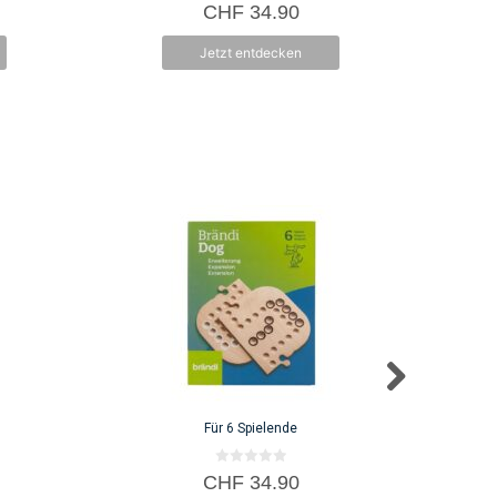
5.00
CHF
34.90
von 5
Jetzt entdecken
Für 6 Spielende
0
CHF
34.90
v