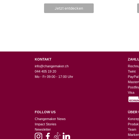
o
n
Jetzt entdecken
5
KONTAKT
ZAHL
info@changemaker.ch
Rechn
044 405 19 20
Twint
Mo - Fr 09:00 - 17:00 Uhr
PayPal
Master
Postfi
Visa
FOLLOW US
ÜBER 
Changemaker News
Konzep
Impact Stories
Produk
Newsletter
Team
Marke