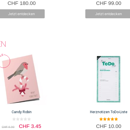
e
0
0
CHF
180.00
CHF
99.00
v
v
o
o
n
n
Jetzt entdecken
Jetzt entdecken
5
5
EN
Candy Robin
Herznotizen ToDo-Liste
0
5.00
Ursprünglicher
Aktueller
CHF
3.45
CHF
10.00
CHF
6.90
v
von 5