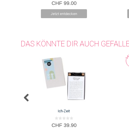
Produktseit
0
CHF
99.00
v
gewählt
o
n
werden
Jetzt entdecken
5
DAS KÖNNTE DIR AUCH GEFALL
Ich-Zeit
0
CHF
39.90
v