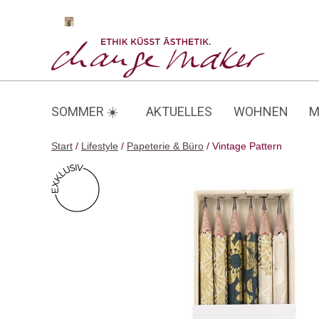
Zum
Inhalt
Vintage Pattern
springen
SOMMER ☀️
AKTUELLES
WOHNEN
M
Start
/
Lifestyle
/
Papeterie & Büro
/ Vintage Pattern