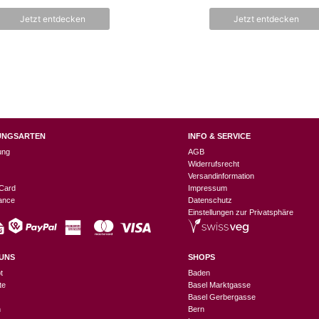
Preis
Preis
o
n
war:
ist:
Jetzt entdecken
Jetzt entdecken
5
CHF 6.90
CHF 3.45.
UNGSARTEN
INFO & SERVICE
ung
AGB
Widerrufsrecht
Versandinformation
Card
Impressum
nance
Datenschutz
Einstellungen zur Privatsphäre
UNS
SHOPS
t
Baden
te
Basel Marktgasse
Basel Gerbergasse
n
Bern