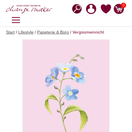
Zum
0
Inhalt
springen
MENÜ
Start
/
Lifestyle
/
Papeterie & Büro
/ Vergissmeinnicht