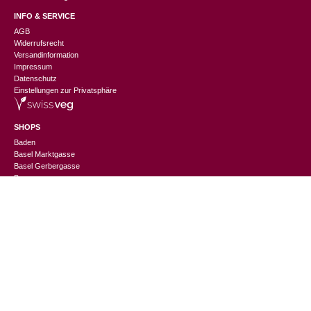
INFO & SERVICE
AGB
Widerrufsrecht
Versandinformation
Impressum
Datenschutz
Einstellungen zur Privatsphäre
SHOPS
Baden
CHF
49.90
Basel Marktgasse
Basel Gerbergasse
Bern
Luzern
St. Gallen
Thun
Winterthur
Zürich Niederdorf
Zürich Europaallee
CHANGEMAKER
Nachhaltigkeitslexikon
Suppliers Information
Events