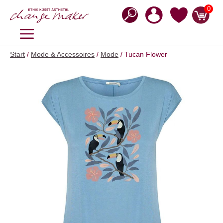
Zum
0
Inhalt
springen
MENÜ
Start
/
Mode & Accessoires
/
Mode
/ Tucan Flower