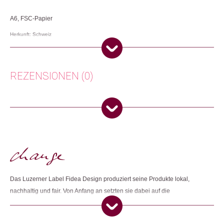
A6, FSC-Papier
Herkunft: Schweiz
Produktion: Schweiz
Artikelnummer: 111880.02
Kategorien:
Karten
,
Lifestyle
,
Papeterie & Büro
REZENSIONEN (0)
Weitere Produkte shoppen, die diesem Changemaker Kriterium
entsprechen:
Es gibt noch keine Rezensionen.
Nur angemeldete Kunden, die dieses Produkt gekauft haben,
dürfen eine Rezension abgeben.
Dieses Produkt weiterempfehlen:
Das Luzerner Label Fidea Design produziert seine Produkte lokal,
nachhaltig und fair. Von Anfang an setzten sie dabei auf die
Zusammenarbeit mit sozialen Institutionen und achten darauf, dass so
viele Arbeitsschritte wie möglich vor Ort ausgeführt werden. Sie wollen für