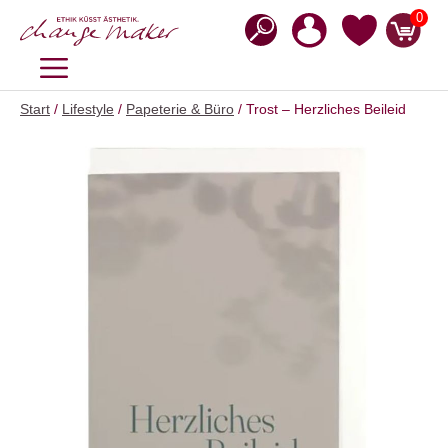
Zum
0
Inhalt
springen
MENÜ
Start
/
Lifestyle
/
Papeterie & Büro
/ Trost – Herzliches Beileid