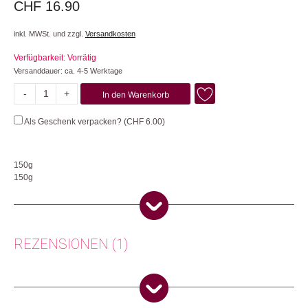
CHF
16.90
inkl. MWSt. und zzgl.
Versandkosten
Verfügbarkeit: Vorrätig
Versanddauer: ca. 4-5 Werktage
-
+
In den Warenkorb
The
Crazy
Als Geschenk verpacken? (
CHF
6.00
)
World
of
Taucherli
150g
Menge
150g
Diese Riegelbox gönnst du dir, wenn du dich nicht für einen Riegel
entscheiden kannst. Vier der beliebtesten Schokoladen als Riegel in der
wimmeligen “The Crazyworld of Taucherli” Geschenkbox vereint. Petazeta:
Milchschokolade mit Pop Rocks, Menschenliebe: Dunkle Schokolade mit
REZENSIONEN (1)
Pop Rocks, Milch: Milchschokolade mit mindestens 35% Kakao, Schwarz:
Dunkle Schokolade mit mindestens 69% Kakao.
Herkunft: Schweiz
Leo Schär
(Verifizierter Käufer)
–
12.
Produktion: Schweiz
November 2024
5
von 5
Artikelnummer: 110422.01