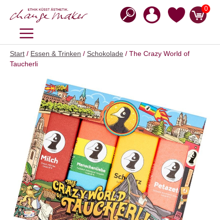
Zum
0
Inhalt
springen
MENÜ
Start
/
Essen & Trinken
/
Schokolade
/ The Crazy World of
Taucherli