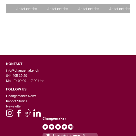
o
o
o
o
n
n
n
n
Jetzt entdecken
Jetzt entdecken
Jetzt entdecken
Jetzt entdecke
5
5
5
5
KONTAKT
info@changemaker.ch
044 405 19 20
Mo - Fr 09:00 - 17:00 Uhr
FOLLOW US
Changemaker News
Impact Stories
Newsletter
Changemaker
Unabhängig geprüft