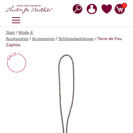
Zum
0
Inhalt
springen
MENÜ
Start
/
Mode &
Accessoires
/
Accessoires
/
Schlüsselanhänger
/ Terre de Feu
Zaphire