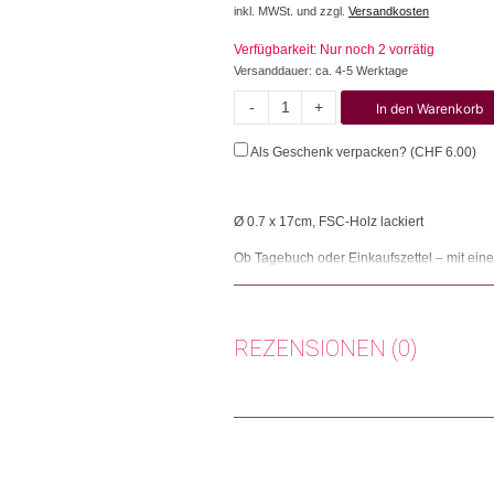
inkl. MWSt. und zzgl.
Versandkosten
Verfügbarkeit: Nur noch 2 vorrätig
Versanddauer: ca. 4-5 Werktage
-
+
In den Warenkorb
Einatmen,
aufschreiben...
Als Geschenk verpacken? (
CHF
6.00
)
Menge
Ø 0.7 x 17cm, FSC-Holz lackiert
Ob Tagebuch oder Einkaufszettel – mit einem
leichter und flüssiger.
Herkunft: Schweiz
Produktion: Tschechische Republik
REZENSIONEN (0)
Artikelnummer: 111877.03
Kategorien:
Lifestyle
,
Papeterie & Büro
Es gibt noch keine Rezensionen.
Weitere Produkte shoppen, die diesem Cha
Nur angemeldete Kunden, die dieses