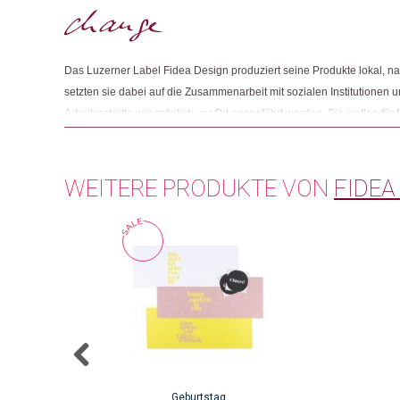
Das Luzerner Label Fidea Design produziert seine Produkte lokal, nac
setzten sie dabei auf die Zusammenarbeit mit sozialen Institutionen u
Arbeitsschritte wie möglich vor Ort ausgeführt werden. Sie wollen für
Beeinträchtigung oder mit erschwertem Zugang zum Arbeitsmarkt sinn
der Produktion steht der Austausch mit den Produzierenden im Mittel
Verbesserungsvorschläge und Inputs werden laufend aufgenommen, u
WEITERE PRODUKTE VON
FIDEA
Geburtstag