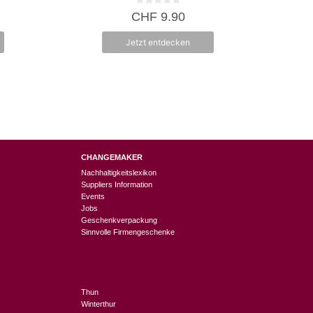
0
CHF
9.90
v
o
n
Jetzt entdecken
5
CHANGEMAKER
Nachhaltigkeitslexikon
Suppliers Information
Events
Jobs
Geschenkverpackung
Sinnvolle Firmengeschenke
Thun
Winterthur