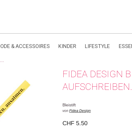
Jedes Produkt hat seine eigene Geschichte.
ODE & ACCESSOIRES
KINDER
LIFESTYLE
ESSE
n…
FIDEA DESIGN B
AUFSCHREIBEN
Bleistift
von
Fidea Design
CHF
5.50