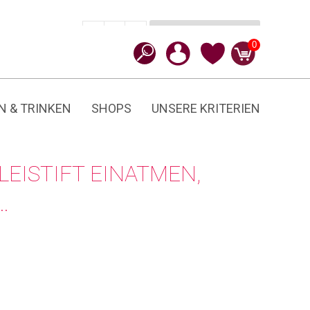
In den Warenkorb
CHF
5.50
-
+
Einatmen,
0
aufschreiben...
Menge
N & TRINKEN
SHOPS
UNSERE KRITERIEN
LEISTIFT EINATMEN,
…