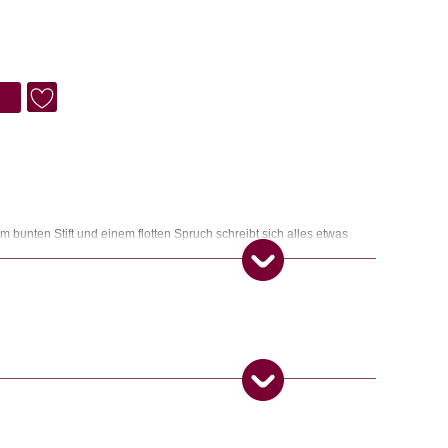
 bunten Stift und einem flotten Spruch schreibt sich alles etwas
ngemaker Kriterium entsprechen:
 Produkt gekauft haben, dürfen eine Rezension abgeben.