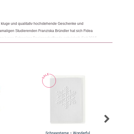
e, kluge und qualitativ hochstehende Geschenke und
maligen Studierenden Franziska Bründler hat sich Fidea
ene junge Schweizer Designschaffende entwickelt. Seit 2015
 Bründler zudem eigene Designschaffende und entwirft auch
Schneesterne – Wonderful