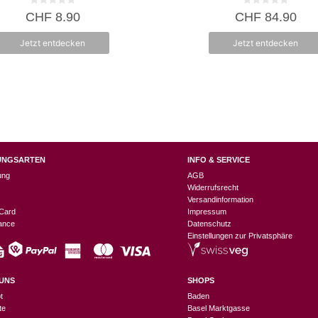
0
0
CHF
8.90
CHF
84.90
v
v
o
o
n
n
Jetzt entdecken
Jetzt entdecken
5
5
UNGSARTEN
INFO & SERVICE
ung
AGB
Widerrufsrecht
Versandinformation
Card
Impressum
nance
Datenschutz
Einstellungen zur Privatsphäre
UNS
SHOPS
t
Baden
te
Basel Marktgasse