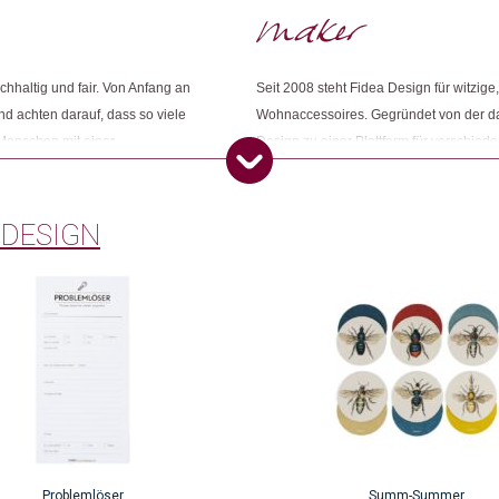
Dieses Produkt weiterempfehlen:
hhaltig und fair. Von Anfang an
Seit 2008 steht Fidea Design für witzig
nd achten darauf, dass so viele
Wohnaccessoires. Gegründet von der da
 Menschen mit einer
Design zu einer Plattform für verschied
volle Arbeit generieren. Neben
beschäftig das Team rund um Franziska
punkt. Anregungen,
immer mehr Produkte inhouse.
mgesetzt und weiterentwickelt.
 DESIGN
Problemlöser
Summ-Summer