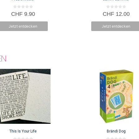
0
0
CHF
9.90
CHF
12.00
v
v
o
o
n
n
Jetzt entdecken
Jetzt entdecken
5
5
EN
This Is Your Life
Brändi Dog