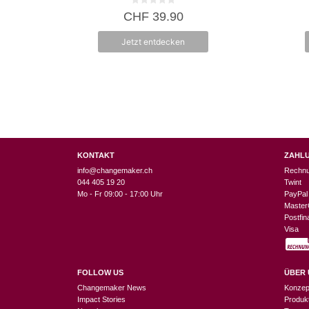
0
CHF
39.90
v
o
n
Jetzt entdecken
5
KONTAKT
ZAHL
info@changemaker.ch
Rechn
044 405 19 20
Twint
Mo - Fr 09:00 - 17:00 Uhr
PayPal
Master
Postfi
Visa
FOLLOW US
ÜBER 
Changemaker News
Konzep
Impact Stories
Produk