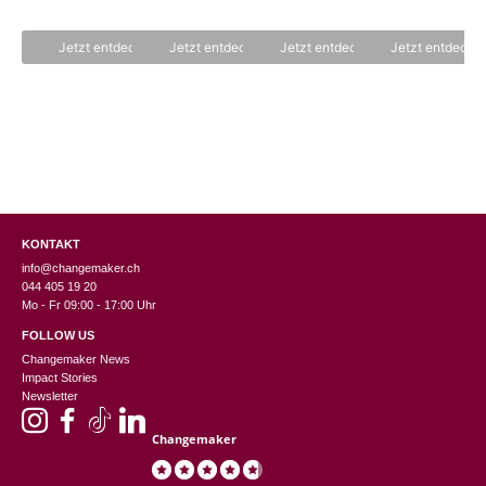
n
C
5
5
Jetzt entdecken
Jetzt entdecken
Jetzt entdecken
Jetzt entdecke
KONTAKT
info@changemaker.ch
044 405 19 20
Mo - Fr 09:00 - 17:00 Uhr
FOLLOW US
Changemaker News
Impact Stories
Newsletter
Changemaker