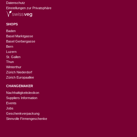
Datenschutz
Einstellungen zur Privatsphäre
SHOPS
Baden
Basel Marktgasse
Basel Gerbergasse
Bern
Luzern
St. Gallen
Thun
Winterthur
Zürich Niederdorf
Zürich Europaallee
CHANGEMAKER
Nachhaltigkeitslexikon
Suppliers Information
Events
Jobs
Geschenkverpackung
Sinnvolle Firmengeschenke
CHF
9.90
In den Warenkorb