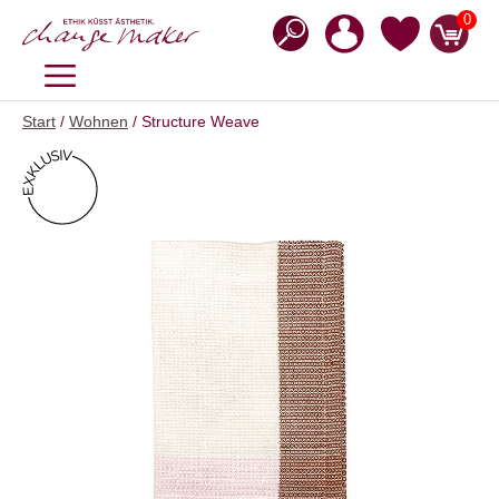
Zum
0
Inhalt
springen
MENÜ
Start
/
Wohnen
/ Structure Weave