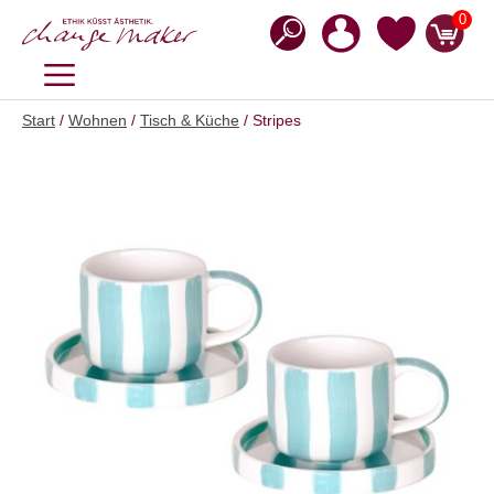
Zum
0
Inhalt
springen
MENÜ
Start
/
Wohnen
/
Tisch & Küche
/ Stripes