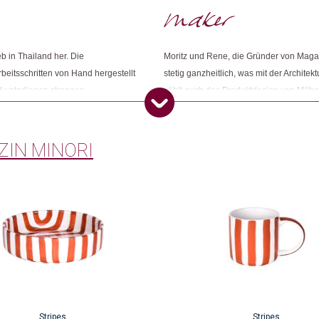
Weitere Produkte shoppen, die diesem Cha
b in Thailand her. Die
Moritz und Rene, die Gründer von Magazi
Arbeitsschritten von Hand hergestellt
stetig ganzheitlich, was mit der Architek
Dieses Produkt weiterempfehlen:
d unterliegen strengen
zählt auch das Produktdesign von Möbel
 von Schadstoffen und Metallen
Die Idee zu Magazin Minori kam den beid
ie Fertigungsmethoden immerzu
gelaunter gelber Bus brachte sie bis an 
für Magazin Minori war geboren.
IN MINORI
Stripes
Stripes