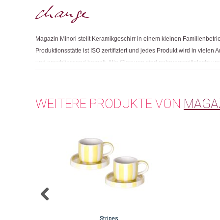
Magazin Minori stellt Keramikgeschirr in einem kleinen Familienbetrie
Produktionsstätte ist ISO zertifiziert und jedes Produkt wird in vielen 
und anschliessend bemalt. Alle Glasuren sind nahrungsmittelecht un
europäischen Auflagen. So kann sichergestellt werden, dass sie frei
sind. Produktionsabfälle werden recycelt, darüber hinaus werden d
weiter optimiert, um die Auswirkungen für die Umwelt zu minimieren.
WEITERE PRODUKTE VON
MAGAZ
Stripes