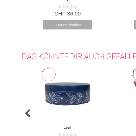
0
CHF
36.90
v
o
n
Jetzt entdecken
5
DAS KÖNNTE DIR AUCH GEFALL
Leaf