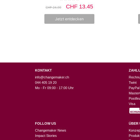
0
Ursprünglicher
Aktueller
CHF
13.45
CHF
24.90
v
Preis
Preis
o
n
war:
ist:
Jetzt entdecken
5
CHF 24.90
CHF 13.45.
KONTAKT
ZAHL
info@changemaker.ch
Rechn
044 405 19 20
Twint
Mo - Fr 09:00 - 17:00 Uhr
PayPal
Master
Postfi
Visa
FOLLOW US
ÜBER 
Changemaker News
Konzep
Impact Stories
Produk