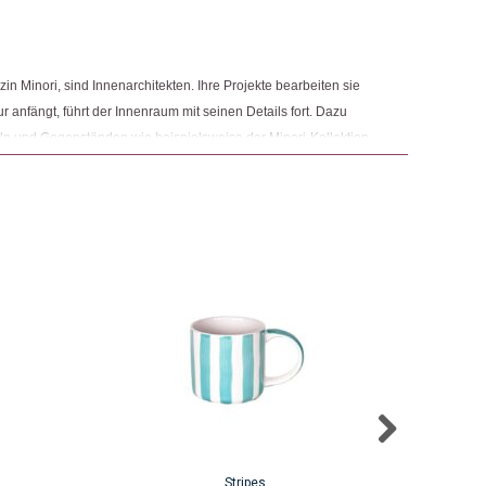
ngemaker Kriterium entsprechen:
n Minori, sind Innenarchitekten. Ihre Projekte bearbeiten sie
tur anfängt, führt der Innenraum mit seinen Details fort. Dazu
n und Gegenständen wie beispielsweise der Minori-Kollektion.
en bei einer ihrer vielen Reisen nach Italien. Ihr immer gut
die Amalfiküste, die Stimmung tat das ihrige dazu und die Idee
Stripes