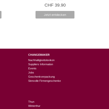
0
CHF
39.90
v
o
n
Jetzt entdecken
5
CHANGEMAKER
Nachhaltigkeitslexikon
Suppliers Information
Events
Jobs
Geschenkverpackung
Sinnvolle Firmengeschenke
Thun
Winterthur