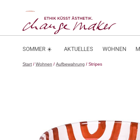
Zum
Inhalt
Stripes
springen
SOMMER ☀️
AKTUELLES
WOHNEN
M
Start
/
Wohnen
/
Aufbewahrung
/ Stripes