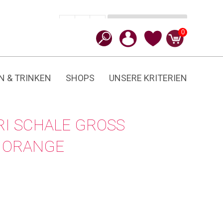
In den Warenkorb
CHF
45.90
-
+
Stripes
0
Menge
N & TRINKEN
SHOPS
UNSERE KRITERIEN
I SCHALE GROSS
O ORANGE