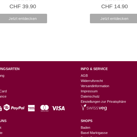
0
0
CHF
39.90
CHF
14.90
v
v
o
o
n
n
Jetzt entdecken
Jetzt entdecken
5
5
UNGSARTEN
INFO & SERVICE
ung
AGB
Widerrufsrecht
Versandinformation
Card
Impressum
nance
Datenschutz
Einstellungen zur Privatsphäre
UNS
SHOPS
t
Baden
te
Basel Marktgasse