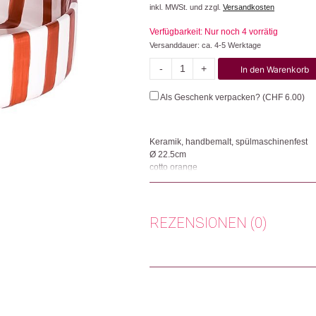
inkl. MWSt. und zzgl.
Versandkosten
Verfügbarkeit: Nur noch 4 vorrätig
Versanddauer: ca. 4-5 Werktage
-
+
In den Warenkorb
Stripes
Menge
Als Geschenk verpacken? (
CHF
6.00
)
Keramik, handbemalt, spülmaschinenfest
Ø 22.5cm
cotto orange
Super dekroative und vielseitig nutzbare gro
Jedes Muster sowie die Glasur wurden von H
Servierschale und ist ein absoluter Hinguck
REZENSIONEN (0)
Die Glasur ist lebensmittelecht und das G
Herkunft: Deutschland
Es gibt noch keine Rezensionen.
Produktion: Thailand
Artikelnummer: 112627.03
Nur angemeldete Kunden, die dieses
Kategorien:
Wohnen
,
Aufbewahrung