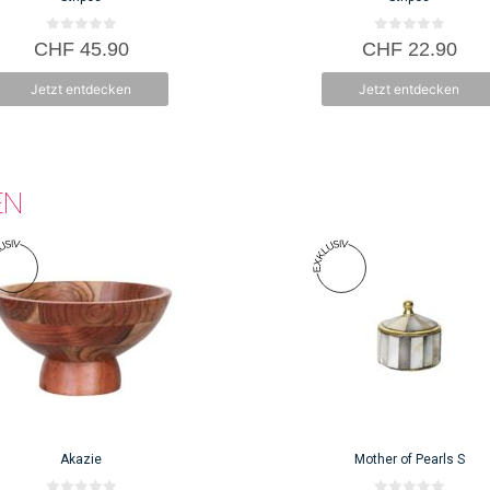
0
0
CHF
45.90
CHF
22.90
v
v
o
o
n
n
Jetzt entdecken
Jetzt entdecken
5
5
EN
Akazie
Mother of Pearls S