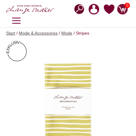
Zum
0
Inhalt
springen
MENÜ
Start
/
Mode & Accessoires
/
Mode
/ Stripes