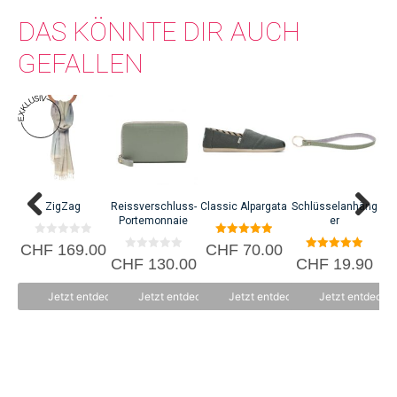
DAS KÖNNTE DIR AUCH
GEFALLEN
Dieses
Produkt
weist
mehrere
Varianten
auf.
ZigZag
Reissverschluss-
Classic Alpargata
Schlüsselanhäng
C
Die
Portemonnaie
er
Optionen
0
5.00
CHF
169.00
CHF
70.00
C
können
v
von 5
0
5.00
CHF
130.00
CHF
19.90
o
v
von 5
auf
n
o
5
der
n
Jetzt entdecken
Jetzt entdecken
Jetzt entdecken
Jetzt entdecke
5
Produktseite
gewählt
werden