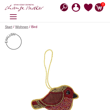
Zum
0
Inhalt
springen
MENÜ
Start
/
Wohnen
/ Bird