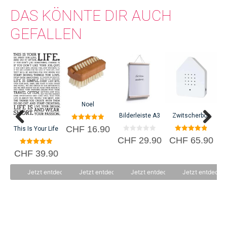
DAS KÖNNTE DIR AUCH
GEFALLEN
C
Noel
Bilderleiste A3
Zwitscherbox
5.00
CHF
16.90
This Is Your Life
von 5
0
4.87
CHF
29.90
CHF
65.90
v
von 5
o
5.00
CHF
39.90
n
von 5
5
Jetzt entdecken
Jetzt entdecken
Jetzt entdecken
Jetzt entdecke