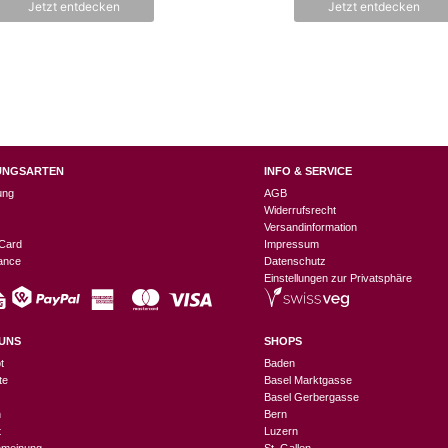
Jetzt entdecken
Jetzt entdecken
UNGSARTEN
INFO & SERVICE
ung
AGB
Widerrufsrecht
Versandinformation
Card
Impressum
nance
Datenschutz
Einstellungen zur Privatsphäre
UNS
SHOPS
t
Baden
te
Basel Marktgasse
Basel Gerbergasse
n
Bern
t
Luzern