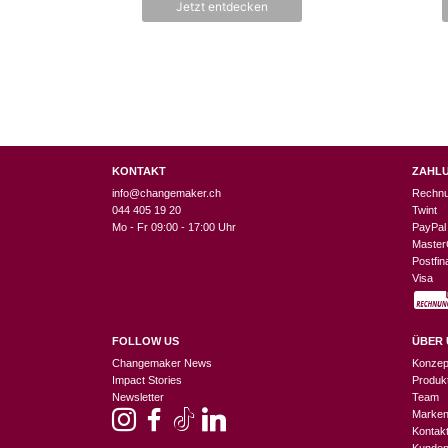
Jetzt entdecken
KONTAKT
ZAHL
info@changemaker.ch
Rechn
044 405 19 20
Twint
Mo - Fr 09:00 - 17:00 Uhr
PayPal
Master
Postfi
Visa
FOLLOW US
ÜBER 
Changemaker News
Konzep
Impact Stories
Produk
Newsletter
Team
Marke
Kontak