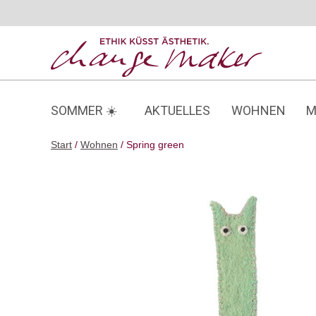
Zum
Inhalt
springen
SOMMER ☀️
AKTUELLES
WOHNEN
M
Start
/
Wohnen
/ Spring green