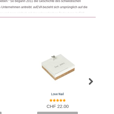
s lieben." So begann 2011 die Geschichte des schwedischen
Unternehmen antreibt. avEVA bezieht sich ursprünglich auf die
s und zwar einfach mit der schwedischen Bedeutung: byEVA.
iebevolle Menschen Eva und Christoph Jeckelmann's Design
Love Nail
5.00
CHF
22.00
von 5