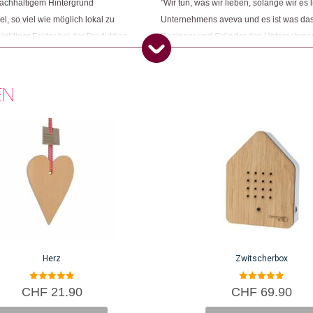
nachhaltigem Hintergrund
"Wir tun, was wir lieben, solange wir e
, so viel wie möglich lokal zu
Unternehmens aveva und es ist was das 
chtiger Faktor bei der Produktion
Designer und Gründer des Unternehmen
he, umweltfreundliche und zum Teil
Im Laufe der Jahre haben immer mehr l
ernehmen sorgfältig Hersteller und
Team ergänzt.
auch mit ökologischer und sozialer
EN
Herz
Zwitscherbox
5.00
5.00
CHF
21.90
CHF
69.90
von 5
von 5