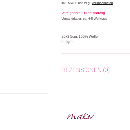
inkl. MWSt. und zzgl.
Versandkosten
Verfügbarkeit: Nicht vorrätig
Versanddauer: ca. 4-5 Werktage
20x2.5cm, 100% Wolle
hellgrün
Lesezeichen aus 100% Wolle.
Herkunft: Schweden
Produktion: Nepal
REZENSIONEN (0)
Artikelnummer: 111104.03
Kategorien:
Wohnen
Es gibt noch keine Rezensionen.
Weitere Produkte shoppen, die diesem Cha
Nur angemeldete Kunden, die dieses
Dieses Produkt weiterempfehlen: