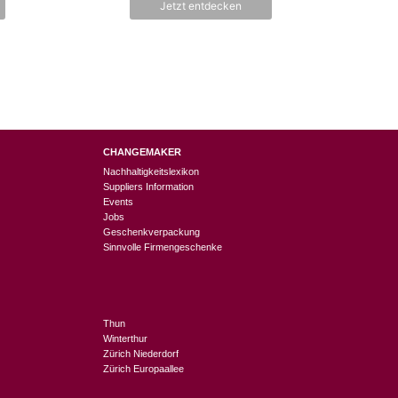
Jetzt entdecken
CHANGEMAKER
Nachhaltigkeitslexikon
Suppliers Information
Events
Jobs
Geschenkverpackung
Sinnvolle Firmengeschenke
Thun
Winterthur
Zürich Niederdorf
Zürich Europaallee