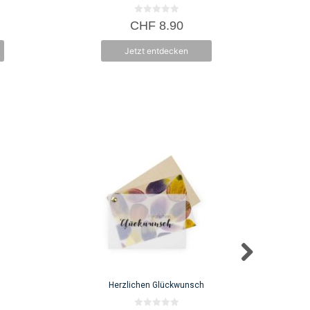
0
CHF
8.90
v
o
n
Jetzt entdecken
5
Herzlichen Glückwunsch