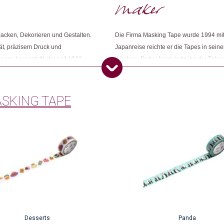
packen, Dekorieren und Gestalten.
Die Firma Masking Tape wurde 1994 mit 
ät, präzisem Druck und
Japanreise reichte er die Tapes in sei
ans hergestellt, die seit 1923
Wochen. Dabei faszinierte ihn die Tats
1 zertifiziert ist.
Kleberollen bei den Menschen auslöste
SKING TAPE
Desserts
Panda