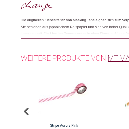
Die originellen Klebestreifen von Masking Tape eignen sich zum Ver
Sie bestehen aus japanischem Reispapier und sind von hoher Qualit
Langlebigkeit. Die Masking Tapes werden in einer Firma im Süden Jap
gesundheitlich unbedenkliche Produkte herstellt und nach dem ISO 1400
WEITERE PRODUKTE VON
MT MA
Stripe Aurora Pink