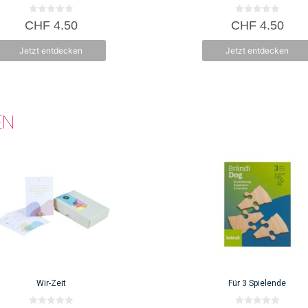
0
0
CHF
4.50
CHF
4.50
v
v
o
o
n
n
Jetzt entdecken
Jetzt entdecken
5
5
EN
Wir-Zeit
Für 3 Spielende