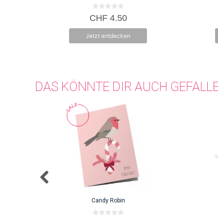
0
CHF
4.50
v
o
n
Jetzt entdecken
5
DAS KÖNNTE DIR AUCH GEFALL
Candy Robin