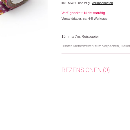
inkl. MWSt. und zzgl.
Versandkosten
Verfügbarkeit: Nicht vorrätig
Versanddauer: ca. 4-5 Werktage
15mm x 7m, Reispapier
Bunter Klebestreifen zum Verpacken, Dekor
Herkunft: Japan
Produktion: Japan
Artikelnummer: 102835.48
REZENSIONEN (0)
Kategorien:
Büro
,
Lifestyle
,
Papeterie & Bü
Weitere Produkte shoppen, die diesem Cha
Es gibt noch keine Rezensionen.
Nur angemeldete Kunden, die dieses
Dieses Produkt weiterempfehlen: