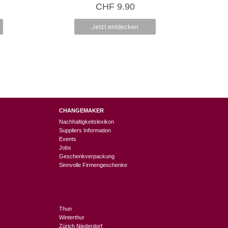
0
CHF
9.90
v
o
n
Jetzt entdecken
5
CHANGEMAKER
Nachhaltigkeitslexikon
Suppliers Information
Events
Jobs
Geschenkverpackung
Sinnvolle Firmengeschenke
Thun
Winterthur
Zürich Niederdorf