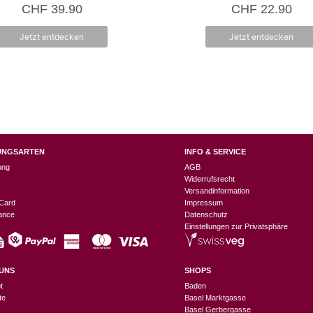
0
0
CHF
39.90
CHF
22.90
v
v
o
o
n
n
Jetzt entdecken
Jetzt entdecken
5
5
UNGSARTEN
INFO & SERVICE
ung
AGB
Widerrufsrecht
Versandinformation
Card
Impressum
nance
Datenschutz
Einstellungen zur Privatsphäre
UNS
SHOPS
t
Baden
te
Basel Marktgasse
Basel Gerbergasse