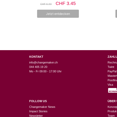
0
Ursprünglicher
Aktueller
CHF
3.45
CHF
6.90
v
Preis
Preis
o
n
war:
ist:
Jetzt entdecken
5
CHF 6.90
CHF 3.45.
KONTAKT
ZAHL
info@changemaker.ch
Rechn
044 405 19 20
Twint
Mo - Fr 09:00 - 17:00 Uhr
PayPal
Master
Postfi
Visa
FOLLOW US
ÜBER 
Changemaker News
Konzep
Impact Stories
Produk
Newsletter
Team