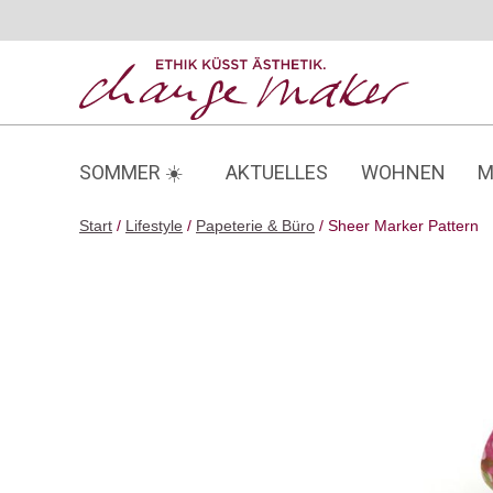
Zum
Inhalt
springen
SOMMER ☀️
AKTUELLES
WOHNEN
M
Start
/
Lifestyle
/
Papeterie & Büro
/ Sheer Marker Pattern