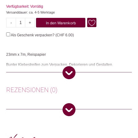
Verfügbarkeit: Vorrätig
Versanddauer: ca. 4-5 Werktage
-
+
In den Warenkorb
Ice
Ceam
Als Geschenk verpacken? (
CHF
6.00
)
Menge
23mm x 7m, Reispapier
Bunter Klebestreifen zum Verpacken, Dekorieren und Gestalten.
Herkunft: Japan
Produktion: Japan
Artikelnummer: 102835.66
REZENSIONEN (0)
Kategorien:
Büro
,
Lifestyle
,
Papeterie & Büro
Weitere Produkte shoppen, die diesem Changemaker Kriterium
Es gibt noch keine Rezensionen.
entsprechen:
Nur angemeldete Kunden, die dieses Produkt gekauft haben,
dürfen eine Rezension abgeben.