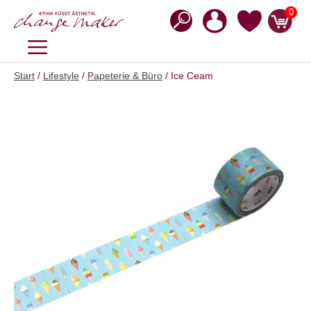
Zum
0
Inhalt
springen
MENÜ
Start
/
Lifestyle
/
Papeterie & Büro
/ Ice Ceam