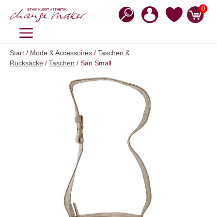
Zum
0
Inhalt
springen
MENÜ
Start
/
Mode & Accessoires
/
Taschen &
Rucksäcke
/
Taschen
/ San Small