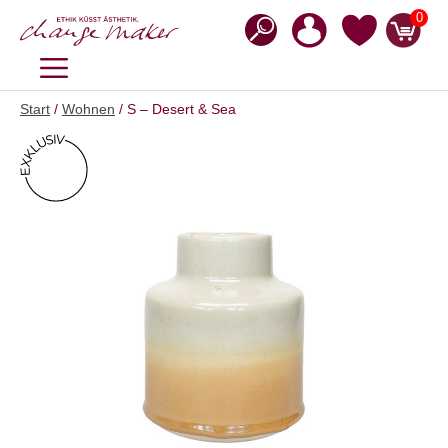
Zum
0
Inhalt
springen
MENÜ
Start
/
Wohnen
/ S – Desert & Sea