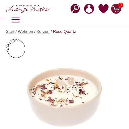
Zum
0
Inhalt
springen
MENÜ
Start
/
Wohnen
/
Kerzen
/ Rose Quartz