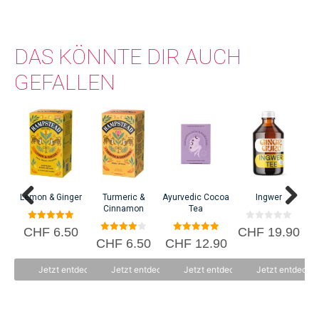
DAS KÖNNTE DIR AUCH
GEFALLEN
Lemon & Ginger
Turmeric &
Ayurvedic Cocoa
Ingwer
Cinnamon
Tea
5.00
0
CHF
6.50
CHF
19.90
von 5
v
4.00
5.00
CHF
6.50
CHF
12.90
o
von 5
von 5
n
5
Jetzt entdecken
Jetzt entdecken
Jetzt entdecken
Jetzt entdecke