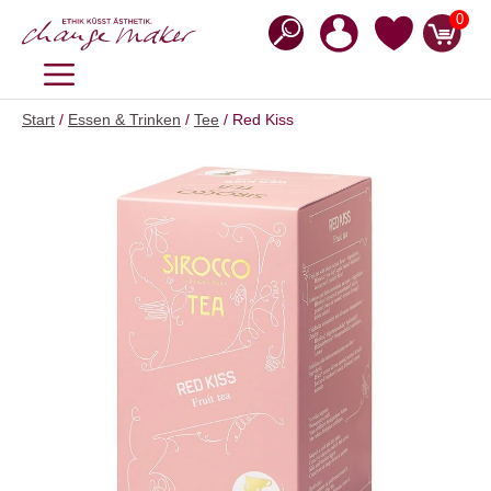
Zum
0
Inhalt
springen
MENÜ
Start
/
Essen & Trinken
/
Tee
/ Red Kiss