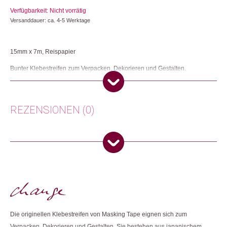
Verfügbarkeit: Nicht vorrätig
Versanddauer: ca. 4-5 Werktage
15mm x 7m, Reispapier
Bunter Klebestreifen zum Verpacken, Dekorieren und Gestalten.
Herkunft: Japan
Produktion: Japan
Artikelnummer: 102835.49
REZENSIONEN (0)
Kategorien:
Büro
,
Lifestyle
,
Papeterie & Büro
Weitere Produkte shoppen, die diesem Changemaker Kriterium
Es gibt noch keine Rezensionen.
entsprechen:
Nur angemeldete Kunden, die dieses Produkt gekauft haben,
dürfen eine Rezension abgeben.
Dieses Produkt weiterempfehlen:
Die originellen Klebestreifen von Masking Tape eignen sich zum
Verpacken, Dekorieren und Gestalten. Sie bestehen aus japanischem