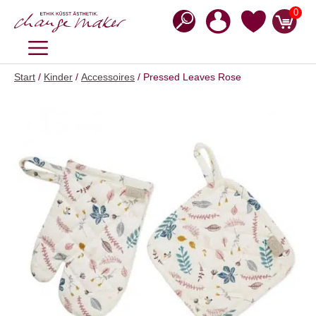
Zum
0
Inhalt
springen
MENÜ
Start
/
Kinder
/
Accessoires
/ Pressed Leaves Rose