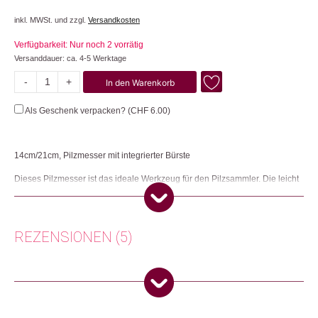
inkl. MWSt. und zzgl.
Versandkosten
Verfügbarkeit: Nur noch 2 vorrätig
Versanddauer: ca. 4-5 Werktage
-
+
In den Warenkorb
Pilzmesser
Menge
Als Geschenk verpacken? (
CHF
6.00
)
14cm/21cm, Pilzmesser mit integrierter Bürste
Dieses Pilzmesser ist das ideale Werkzeug für den Pilzsammler. Die leicht
gekrümmte Klinge eignet sich perfekt zum Abschneiden der Pilze, der raue
Klingenrücken zum Entfernen von grobem Schmutz. Die Pilzbürste mit
extra weichen Borsten am Griffende entfernt leichten Schmutz ohne den
Pilz zu beschädigen. Dank der Kette mit Karabinerhaken ist das Messer
REZENSIONEN (5)
immer griffbereit und gut aufgehoben, damit es nicht im Wald liegen bleibt.
Herkunft: Schweiz
Produktion: Pakistan
Rosmarie E.
(Verifizierter Käufer)
–
27.
Artikelnummer: 104126
Oktober 2025
5
von 5
Kategorien:
Herbst
,
Wohnen