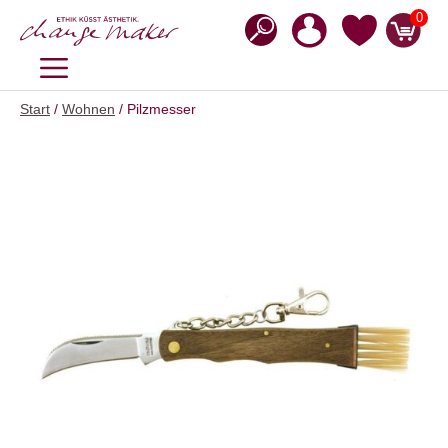
Zum
0
Inhalt
springen
MENÜ
Start
/
Wohnen
/ Pilzmesser