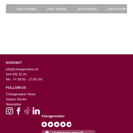
o
n
Jetzt entdecken
Jetzt entdecken
Jetzt entdecken
Jetzt entdecke
5
KONTAKT
info@changemaker.ch
044 405 19 20
Mo - Fr 09:00 - 17:00 Uhr
FOLLOW US
Changemaker News
Impact Stories
Newsletter
Changemaker
Unabhängig geprüft