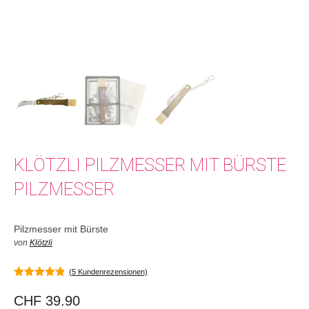
KLÖTZLI PILZMESSER MIT BÜRSTE
PILZMESSER
Pilzmesser mit Bürste
von
Klötzli
(
5
Kundenrezensionen)
4.80
von 5
CHF
39.90