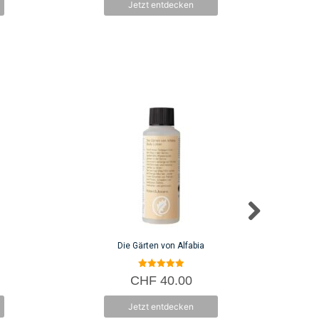
Jetzt entdecken
5
Die Gärten von Alfabia
5.00
CHF
40.00
von 5
Jetzt entdecken