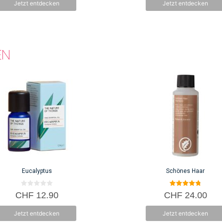
Jetzt entdecken
Jetzt entdecken
5
5
EN
Eucalyptus
Schönes Haar
0
4.83
CHF
12.90
CHF
24.00
v
von 5
o
n
Jetzt entdecken
Jetzt entdecken
5