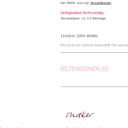
inkl. MWSt. und zzgl.
Versandkosten
Verfügbarkeit: Nicht vorrätig
Versanddauer: ca. 4-5 Werktage
12x16cm, 100% Wollfilz
Filz ist so ein schöner Naturstoff. Die w
Richtige für eine kleine Auszeit auf dem S
kleinen Unikate gleicht dem Anderen – abe
Herkunft: Deutschland
REZENSIONEN (0)
Produktion: Deutschland
Artikelnummer: 109186.27
Kategorien:
Beauty
,
Lifestyle
Es gibt noch keine Rezensionen.
Weitere Produkte shoppen, die diesem Cha
Nur angemeldete Kunden, die dieses
Dieses Produkt weiterempfehlen: