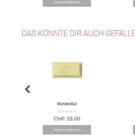
Jetzt entdecken
DAS KÖNNTE DIR AUCH GEFALL
Wunder-Bar
0
CHF
33.00
v
o
n
Jetzt entdecken
5