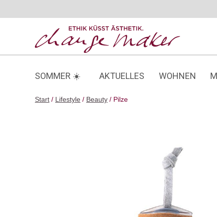
Zum
Inhalt
springen
SOMMER ☀️
AKTUELLES
WOHNEN
M
Start
/
Lifestyle
/
Beauty
/ Pilze