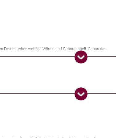
eichen Fasern geben wohlige Wärme und Geborgenheit. Genau das
ofa mit einer schönen Tasse Tee und einem guten Buch. Keines dieser
r alle sind mit Hand und Herz gemacht.
ngemaker Kriterium entsprechen:
 Produkt gekauft haben, dürfen eine Rezension abgeben.