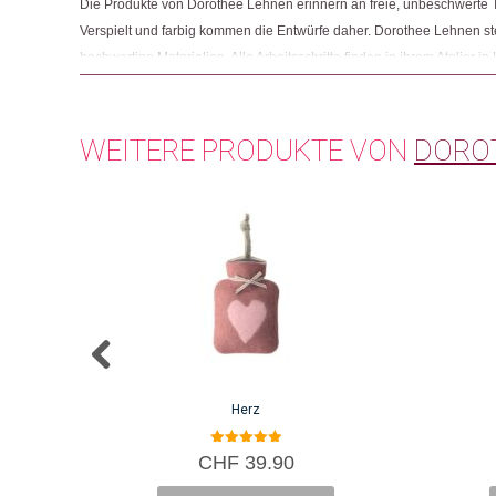
Die Produkte von Dorothee Lehnen erinnern an freie, unbeschwerte T
Verspielt und farbig kommen die Entwürfe daher. Dorothee Lehnen ste
hochwertige Materialien. Alle Arbeitsschritte finden in ihrem Atelier in 
ökologischen Textildruckfarben, ist bestrebt Produktionsüberschüsse
Materialien wenn immer möglich von lokalen Zulieferfirmen. Ihre Prod
hochwertigem Leder, Leinen oder Seide.
WEITERE PRODUKTE VON
DORO
Herz
5.00
CHF
39.90
von 5