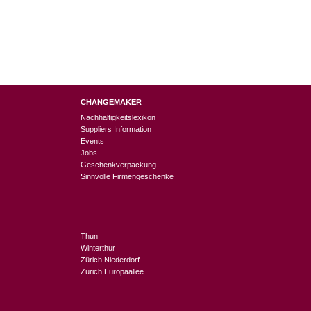
CHANGEMAKER
Nachhaltigkeitslexikon
Suppliers Information
Events
Jobs
Geschenkverpackung
Sinnvolle Firmengeschenke
Thun
Winterthur
Zürich Niederdorf
Zürich Europaallee