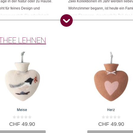
age in der Natur oder zu Hause.
Zwei Kollektionen im Jahr werden lieb
ht für feines Design und
Wohnzimmer begann, ist heute ein Fam
Hannover statt. Sie arbeitet mit
ihrem Ehemann, der ebenfalls Teil des
 zu vermeiden und bezieht ihre
die Administration und den Vertrieb. Die
ukte sind aus reinen Wollfilzen,
Darin bezieht sie auch ihre Kinder und
Lebensgefühl zu vermitteln.
THEE LEHNEN
Meise
Herz
0
0
CHF
49.90
CHF
49.90
v
v
o
o
n
n